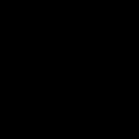
Krokodillenhof
acebook
Instagram