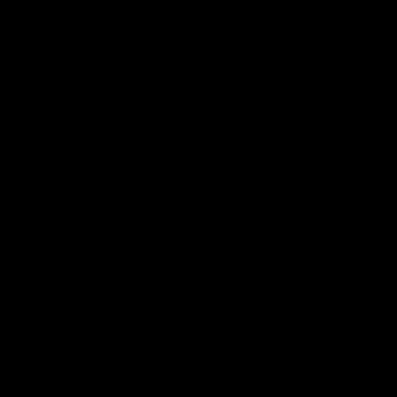
uide
Rejected: Common R