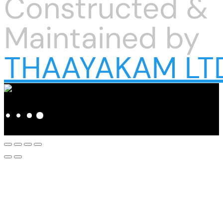
Constructed &
Maintained by
THAAYAKAM LT