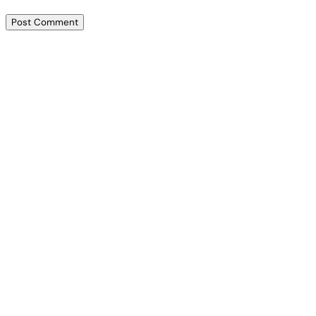
Previous
Alles über casino
österreich
Next
All about najlepšie
online casino