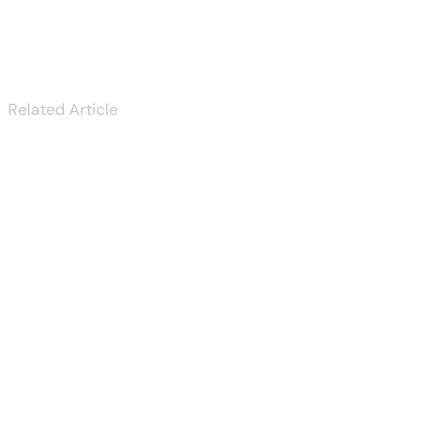
slovensko
Related Article
Tucanreviews
KYC Rejected:
Common
Reason...