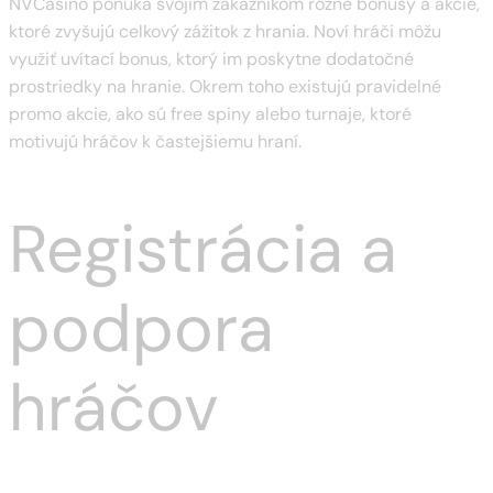
NVCasino ponúka svojim zákazníkom rôzne bonusy a akcie,
ktoré zvyšujú celkový zážitok z hrania. Noví hráči môžu
využiť uvítací bonus, ktorý im poskytne dodatočné
prostriedky na hranie. Okrem toho existujú pravidelné
promo akcie, ako sú free spiny alebo turnaje, ktoré
motivujú hráčov k častejšiemu hraní.
Registrácia a
podpora
hráčov