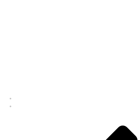
Krokodillenhof
Home
Menukaart