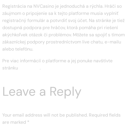
Registrácia na NVCasino je jednoduchá a rýchla. Hráči so
záujmom o pripojenie sa k tejto platforme musia vyplniť
registračný formulár a potvrdiť svoj účet. Na stránke je tiež
dostupná podpora pre hráčov, ktorá pomáha pri riešení
akýchkoľvek otázok či problémov. Môžete sa spojiť s tímom
zákazníckej podpory prostredníctvom live chatu, e-mailu
alebo telefónu.
Pre viac informácií o platforme a jej ponuke navštívte
stránku
NVCasino
.
Leave a Reply
Your email address will not be published.
Required fields
are marked
*