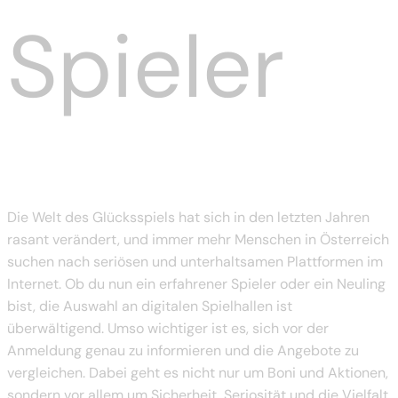
Spieler
Die Welt des Glücksspiels hat sich in den letzten Jahren
rasant verändert, und immer mehr Menschen in Österreich
suchen nach seriösen und unterhaltsamen Plattformen im
Internet. Ob du nun ein erfahrener Spieler oder ein Neuling
bist, die Auswahl an digitalen Spielhallen ist
überwältigend. Umso wichtiger ist es, sich vor der
Anmeldung genau zu informieren und die Angebote zu
vergleichen. Dabei geht es nicht nur um Boni und Aktionen,
sondern vor allem um Sicherheit, Seriosität und die Vielfalt