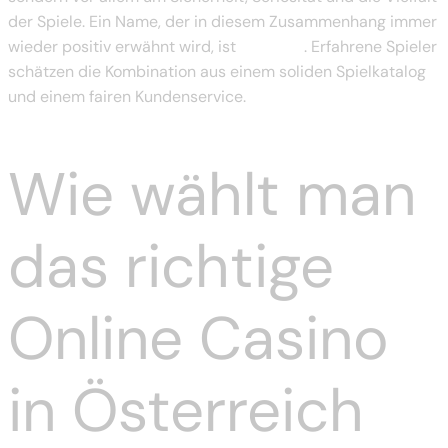
der Spiele. Ein Name, der in diesem Zusammenhang immer
wieder positiv erwähnt wird, ist
Golisimo
. Erfahrene Spieler
schätzen die Kombination aus einem soliden Spielkatalog
und einem fairen Kundenservice.
Wie wählt man
das richtige
Online Casino
in Österreich