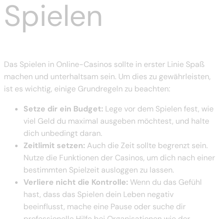
Spielen
Das Spielen in Online-Casinos sollte in erster Linie Spaß
machen und unterhaltsam sein. Um dies zu gewährleisten,
ist es wichtig, einige Grundregeln zu beachten:
Setze dir ein Budget:
Lege vor dem Spielen fest, wie
viel Geld du maximal ausgeben möchtest, und halte
dich unbedingt daran.
Zeitlimit setzen:
Auch die Zeit sollte begrenzt sein.
Nutze die Funktionen der Casinos, um dich nach einer
bestimmten Spielzeit ausloggen zu lassen.
Verliere nicht die Kontrolle:
Wenn du das Gefühl
hast, dass das Spielen dein Leben negativ
beeinflusst, mache eine Pause oder suche dir
professionelle Hilfe bei Organisationen wie der