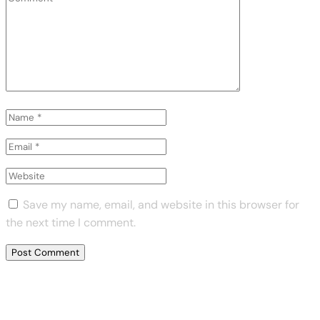
Save my name, email, and website in this browser for
the next time I comment.
Previous