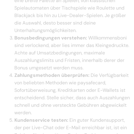
eine breite Palette an Spielen, von klassischen
Spielautomaten über Tischspiele wie Roulette und
Blackjack bis hin zu Live-Dealer-Spielen. Je größer
die Auswahl, desto besser sind deine
Unterhaltungsmöglichkeiten.
Bonusbedingungen verstehen:
Willkommensboni
sind verlockend, aber lies immer das Kleingedruckte.
Achte auf Umsatzbedingungen, maximale
Auszahlungslimits und Fristen, innerhalb derer der
Bonus umgesetzt werden muss.
Zahlungsmethoden überprüfen:
Die Verfügbarkeit
von beliebten Methoden wie paysafecard,
Sofortüberweisung, Kreditkarten oder E-Wallets ist
entscheidend. Stelle sicher, dass auch Auszahlungen
schnell und ohne versteckte Gebühren abgewickelt
werden.
Kundenservice testen:
Ein guter Kundensupport,
der per Live-Chat oder E-Mail erreichbar ist, ist ein