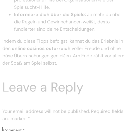
Spielsucht-Hilfe.
Informiere dich über die Spiele:
Je mehr du über
die Regeln und Gewinnchancen weißt, desto
fundierter sind deine Entscheidungen.
Indem du diese Tipps befolgst, kannst du das Erlebnis in
den
online casinos österreich
voller Freude und ohne
böse Überraschungen genießen. Am Ende zählt vor allem
der Spaß am Spiel selbst.
Leave a Reply
Your email address will not be published.
Required fields
are marked
*