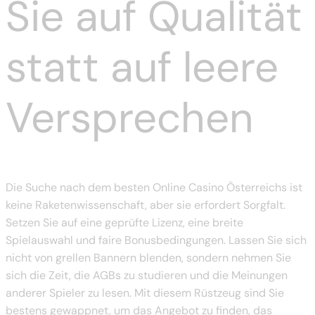
Sie auf Qualität
statt auf leere
Versprechen
Die Suche nach dem besten Online Casino Österreichs ist
keine Raketenwissenschaft, aber sie erfordert Sorgfalt.
Setzen Sie auf eine geprüfte Lizenz, eine breite
Spielauswahl und faire Bonusbedingungen. Lassen Sie sich
nicht von grellen Bannern blenden, sondern nehmen Sie
sich die Zeit, die AGBs zu studieren und die Meinungen
anderer Spieler zu lesen. Mit diesem Rüstzeug sind Sie
bestens gewappnet, um das Angebot zu finden, das