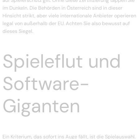
auf Spielerschutz gilt. Ohne diese Zertifizierung tappen Sie
im Dunkeln. Die Behörden in Österreich sind in dieser
Hinsicht strikt, aber viele internationale Anbieter operieren
legal von außerhalb der EU. Achten Sie also bewusst auf
dieses Siegel.
Spieleflut und
Software-
Giganten
Ein Kriterium, das sofort ins Auge fällt, ist die Spielauswahl.