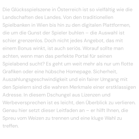
Die Glücksspielszene in Österreich ist so vielfältig wie die
Landschaften des Landes. Von den traditionellen
Spielbanken in Wien bis hin zu den digitalen Plattformen,
die um die Gunst der Spieler buhlen – die Auswahl ist
schier grenzenlos. Doch nicht jedes Angebot, das mit
einem Bonus winkt, ist auch seriös. Worauf sollte man
achten, wenn man das perfekte Portal für seinen
Spielabend sucht? Es geht um weit mehr als nur um flotte
Grafiken oder eine hübsche Homepage. Sicherheit,
Auszahlungsgeschwindigkeit und ein fairer Umgang mit
den Spielern sind die wahren Merkmale einer erstklassigen
Adresse. In diesem Dschungel aus Lizenzen und
Werbeversprechen ist es leicht, den Überblick zu verlieren.
Genau hier setzt dieser Leitfaden an – er hilft Ihnen, die
Spreu vom Weizen zu trennen und eine kluge Wahl zu
treffen.