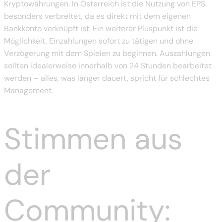
Kryptowährungen. In Österreich ist die Nutzung von EPS
besonders verbreitet, da es direkt mit dem eigenen
Bankkonto verknüpft ist. Ein weiterer Pluspunkt ist die
Möglichkeit, Einzahlungen sofort zu tätigen und ohne
Verzögerung mit dem Spielen zu beginnen. Auszahlungen
sollten idealerweise innerhalb von 24 Stunden bearbeitet
werden – alles, was länger dauert, spricht für schlechtes
Management.
Stimmen aus
der
Community: