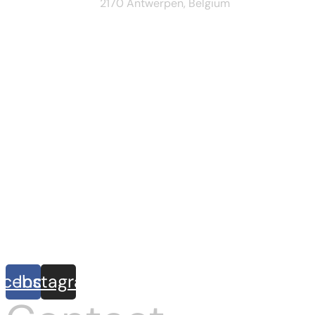
2170 Antwerpen, Belgium
acebook
Instagram