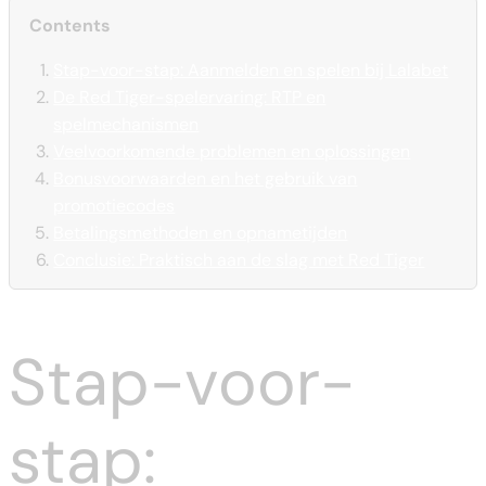
Contents
Stap-voor-stap: Aanmelden en spelen bij Lalabet
De Red Tiger-spelervaring: RTP en
spelmechanismen
Veelvoorkomende problemen en oplossingen
Bonusvoorwaarden en het gebruik van
promotiecodes
Betalingsmethoden en opnametijden
Conclusie: Praktisch aan de slag met Red Tiger
Stap-voor-
stap: