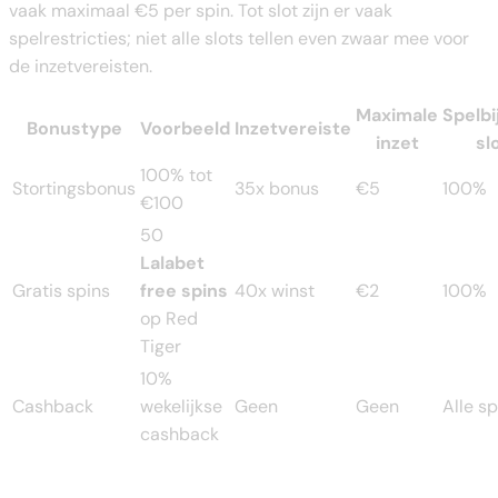
vaak maximaal €5 per spin. Tot slot zijn er vaak
spelrestricties; niet alle slots tellen even zwaar mee voor
de inzetvereisten.
Maximale
Spelbi
Bonustype
Voorbeeld
Inzetvereiste
inzet
sl
100% tot
Stortingsbonus
35x bonus
€5
100%
€100
50
Lalabet
Gratis spins
free spins
40x winst
€2
100%
op Red
Tiger
10%
Cashback
wekelijkse
Geen
Geen
Alle sp
cashback