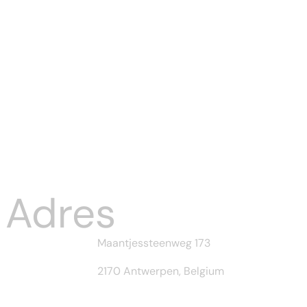
KYC Rejected:
Common
Reason...
Aug 03, 2026
Adres
Maantjessteenweg 173
2170 Antwerpen, Belgium