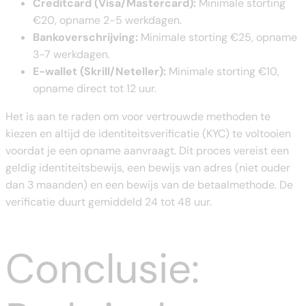
Creditcard (Visa/Mastercard):
Minimale storting
€20, opname 2-5 werkdagen.
Bankoverschrijving:
Minimale storting €25, opname
3-7 werkdagen.
E-wallet (Skrill/Neteller):
Minimale storting €10,
opname direct tot 12 uur.
Het is aan te raden om voor vertrouwde methoden te
kiezen en altijd de identiteitsverificatie (KYC) te voltooien
voordat je een opname aanvraagt. Dit proces vereist een
geldig identiteitsbewijs, een bewijs van adres (niet ouder
dan 3 maanden) en een bewijs van de betaalmethode. De
verificatie duurt gemiddeld 24 tot 48 uur.
Conclusie: