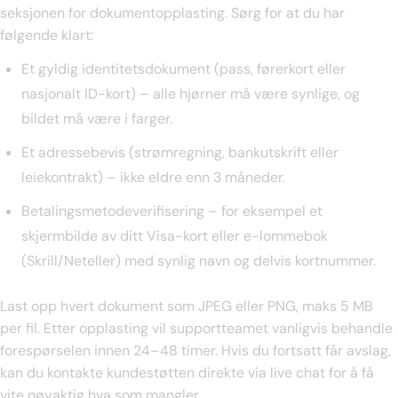
seksjonen for dokumentopplasting. Sørg for at du har
følgende klart:
Et gyldig identitetsdokument (pass, førerkort eller
nasjonalt ID-kort) – alle hjørner må være synlige, og
bildet må være i farger.
Et adressebevis (strømregning, bankutskrift eller
leiekontrakt) – ikke eldre enn 3 måneder.
Betalingsmetodeverifisering – for eksempel et
skjermbilde av ditt Visa-kort eller e-lommebok
(Skrill/Neteller) med synlig navn og delvis kortnummer.
Last opp hvert dokument som JPEG eller PNG, maks 5 MB
per fil. Etter opplasting vil supportteamet vanligvis behandle
forespørselen innen 24–48 timer. Hvis du fortsatt får avslag,
kan du kontakte kundestøtten direkte via live chat for å få
vite nøyaktig hva som mangler.