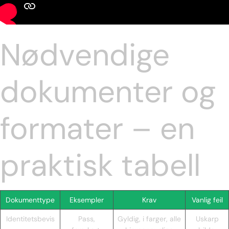
Nødvendige
dokumenter og
formater – en
praktisk tabell
Dokumenttype
Eksempler
Krav
Vanlig feil
Identitetsbevis
Pass,
Gyldig, i farger, alle
Uskarp