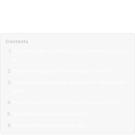
May 30, 2026
Contents
Typiske årsaker til at KYC blir avvist hos Kongkasino-
no
Steg-for-steg guide til å rette opp i avvist KYC
Nødvendige dokumenter og formater – en praktisk
tabell
Hvordan lang tid tar KYC-behandlingen egentlig?
Spesifikke krav for norske spillere
Oppsummering og praktiske tips