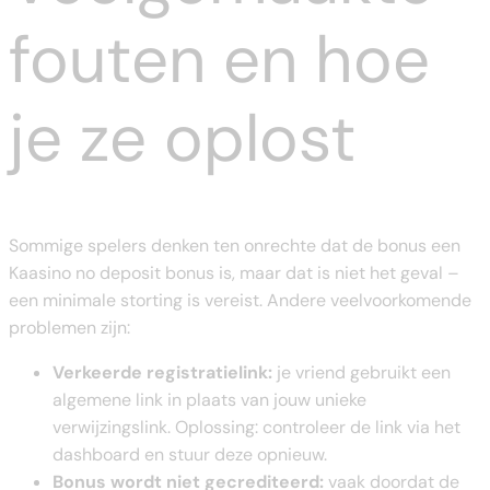
fouten en hoe
je ze oplost
Sommige spelers denken ten onrechte dat de bonus een
Kaasino no deposit bonus is, maar dat is niet het geval –
een minimale storting is vereist. Andere veelvoorkomende
problemen zijn:
Verkeerde registratielink:
je vriend gebruikt een
algemene link in plaats van jouw unieke
verwijzingslink. Oplossing: controleer de link via het
dashboard en stuur deze opnieuw.
Bonus wordt niet gecrediteerd:
vaak doordat de