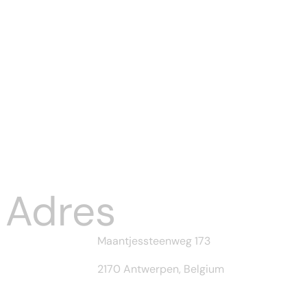
KYC Rejected:
Common
Reason...
Aug 03, 2026
Adres
Maantjessteenweg 173
2170 Antwerpen, Belgium