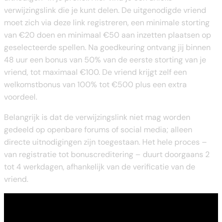
verwijzingslink die je kunt delen. De uitgenodigde vriend
moet zich via deze link registreren, een minimale storting
van €20 doen en minimaal €50 aan inzetten plaatsen op
geselecteerde spellen. Na goedkeuring ontvang jij binnen
48 uur een bonus van 50% van de eerste storting van je
vriend, tot maximaal €100. De vriend krijgt zelf een
welkomstbonus van 100% tot €500 plus een extra
voordeel.
Belangrijk is dat de verwijzingslink niet mag worden
gedeeld op openbare forums of social media; alleen
directe uitnodigingen zijn toegestaan. Het hele proces –
van registratie tot bonuscreditering – duurt doorgaans 2
tot 4 werkdagen, afhankelijk van de verificatie van de
vriend.