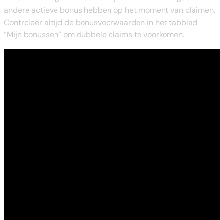
andere actieve bonus hebben op het moment van claimen.
Controleer altijd de bonusvoorwaarden in het tabblad
“Mijn bonussen” om dubbele claims te voorkomen.