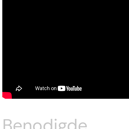
Benodigde