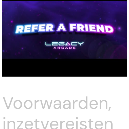
Voorwaarden,
inzetvereisten