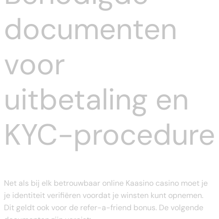
documenten
voor
uitbetaling en
KYC-procedure
Net als bij elk betrouwbaar online Kaasino casino moet je
je identiteit verifiëren voordat je winsten kunt opnemen.
Dit geldt ook voor de refer-a-friend bonus. De volgende