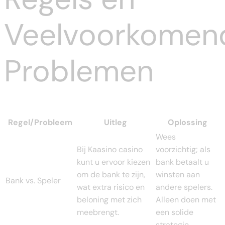
Veelvoorkomen
Problemen
Regel/Probleem
Uitleg
Oplossing
Wees
Bij Kaasino casino
voorzichtig; als
kunt u ervoor kiezen
bank betaalt u
om de bank te zijn,
winsten aan
Bank vs. Speler
wat extra risico en
andere spelers.
beloning met zich
Alleen doen met
meebrengt.
een solide
strategie.