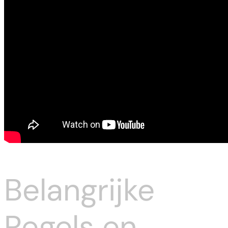
Belangrijke
Regels en