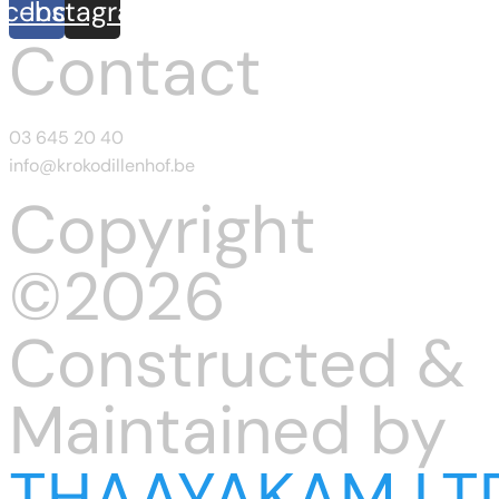
acebook
Instagram
Contact
03 645 20 40
info@krokodillenhof.be
Copyright
©2026
Constructed &
Maintained by
THAAYAKAM LT