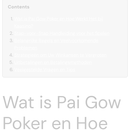
Contents
Wat is Pai Gow Poker en Hoe Werkt Het bij
Kaasino?
Stap-voor-Stap Handleiding voor het Spelen
Belangrijke Regels en Veelvoorkomende
Problemen
Strategieën om Uw Winkansen te Vergroten
Uitbetalingen en Betalingsmethoden
Veelgestelde Vragen en Tips
Wat is Pai Gow
Poker en Hoe