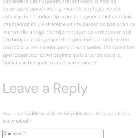
dan andere casinospellen. Het antwoord is nee: de
basisregels zijn eenvoudig, maar de strategie vereist
oefening. Een handige tip is om te beginnen met een klein
inzetbedrag en uw strategie aan te passen op basis van de
kaarten die u krijgt. Vermijd het jagen op verliezen en stel
een budget in. De gemiddelde speeltijd per ronde is kort,
waardoor u veel handen per uur kunt spelen. Dit maakt het
spel ideaal voor zowel beginners als ervaren spelers.
Geniet van het spel en speel verantwoord!
Leave a Reply
Your email address will not be published.
Required fields
are marked
*