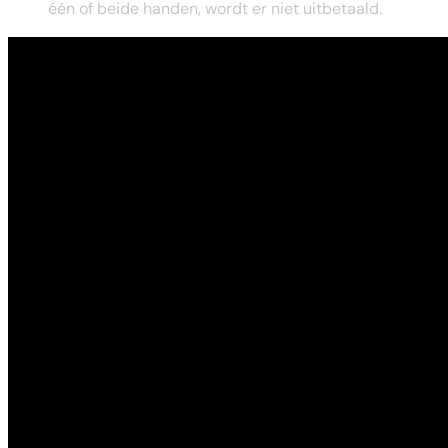
één of beide handen, wordt er niet uitbetaald.