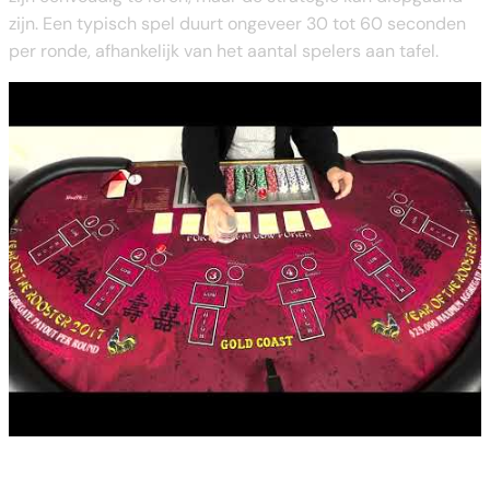
zijn. Een typisch spel duurt ongeveer 30 tot 60 seconden
per ronde, afhankelijk van het aantal spelers aan tafel.