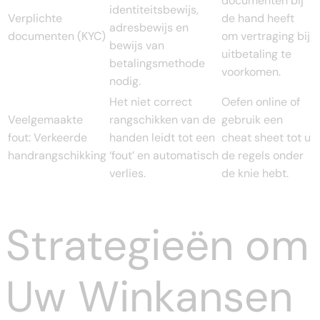
documenten bij
identiteitsbewijs,
Verplichte
de hand heeft
adresbewijs en
documenten (KYC)
om vertraging bij
bewijs van
uitbetaling te
betalingsmethode
voorkomen.
nodig.
Het niet correct
Oefen online of
Veelgemaakte
rangschikken van de
gebruik een
fout: Verkeerde
handen leidt tot een
cheat sheet tot u
handrangschikking
‘fout’ en automatisch
de regels onder
verlies.
de knie hebt.
Strategieën om
Uw Winkansen