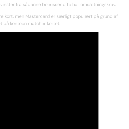
inster fra sådanne bonusser ofte har omsætningskrav.
re kort, men Mastercard er særligt populært på grund af
et på kontoen matcher kortet.