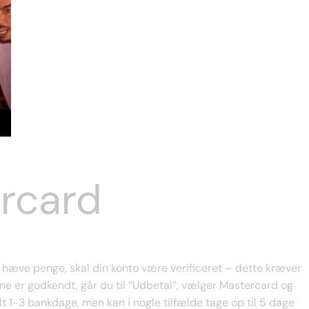
ercard
n hæve penge, skal din konto være verificeret – dette kræver
ne er godkendt, går du til “Udbetal”, vælger Mastercard og
1-3 bankdage, men kan i nogle tilfælde tage op til 5 dage