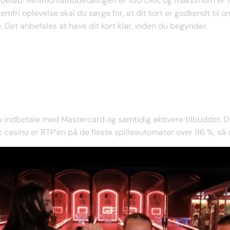
 beløb. Minimumsindbetalingen er 100 DKK, og maksimum er 10
lemfri oplevelse skal du sørge for, at dit kort er godkendt til
 Det anbefales at have dit kort klar, inden du begynder.
u indbetale med Mastercard og samtidig aktivere tilbuddet. D
sino er RTP’en på de fleste spilleautomater over 96 %, så du