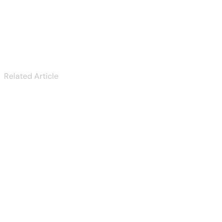
Withdrawals, and
Fees
Related Article
Tucanreviews
KYC Rejected:
Common