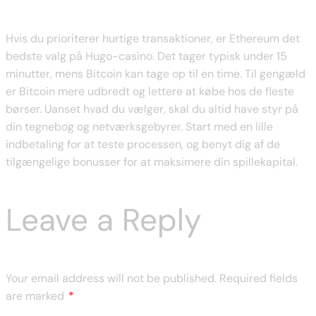
Hvis du prioriterer hurtige transaktioner, er Ethereum det
bedste valg på Hugo-casino. Det tager typisk under 15
minutter, mens Bitcoin kan tage op til en time. Til gengæld
er Bitcoin mere udbredt og lettere at købe hos de fleste
børser. Uanset hvad du vælger, skal du altid have styr på
din tegnebog og netværksgebyrer. Start med en lille
indbetaling for at teste processen, og benyt dig af de
tilgængelige bonusser for at maksimere din spillekapital.
Leave a Reply
Your email address will not be published.
Required fields
are marked
*