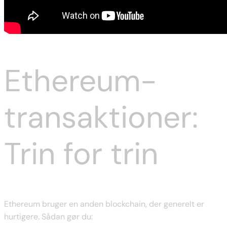
Ethereum-
transaktioner:
Trin for trin
Ethereum bruger en anden blockchain, der generelt er
hurtigere. Sådan gør du: