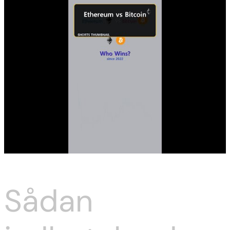
Sådan