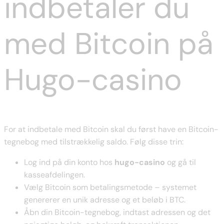
indbetaler du
med Bitcoin på
Hugo-casino
For at indbetale med Bitcoin skal du først have en Bitcoin-
tegnebog med tilstrækkelig saldo. Følg disse trin:
Log ind på din konto hos
hugo-casino
og gå til
kasseafdelingen.
Vælg Bitcoin som betalingsmetode – systemet
genererer en unik adresse og et beløb i BTC.
Åbn din Bitcoin-tegnebog, indtast adressen og det