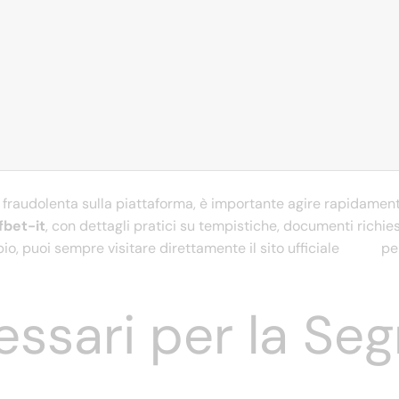
à fraudolenta sulla piattaforma, è importante agire rapidamen
fbet-it
, con dettagli pratici su tempistiche, documenti richiest
bio, puoi sempre visitare direttamente il sito ufficiale
Efbet
per
sari per la Seg