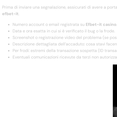
Prima di inviare una segnalazione, assicurati di avere a por
efbet-it
.
Numero account o email registrata su
Efbet-it casino
Data e ora esatta in cui si è verificato il bug o la frode.
Screenshot o registrazione video del problema (se poss
Descrizione dettagliata dell’accaduto: cosa stavi facend
Per frodi: estremi della transazione sospetta (ID tran
Eventuali comunicazioni ricevute da terzi non autorizzat