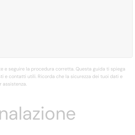
te e seguire la procedura corretta. Questa guida ti spiega
i e contatti utili. Ricorda che la sicurezza dei tuoi dati e
 assistenza.
nalazione