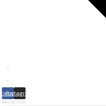
Reserveren
Contact Us
acebook
Instagram
May 29, 2026