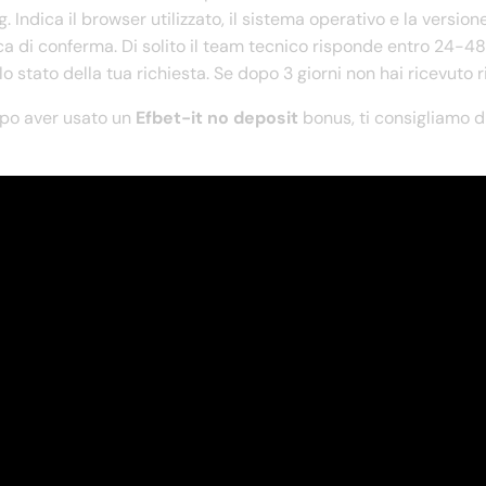
. Indica il browser utilizzato, il sistema operativo e la versio
a di conferma. Di solito il team tecnico risponde entro 24-48 
o stato della tua richiesta. Se dopo 3 giorni non hai ricevuto r
opo aver usato un
Efbet-it no deposit
bonus, ti consigliamo d