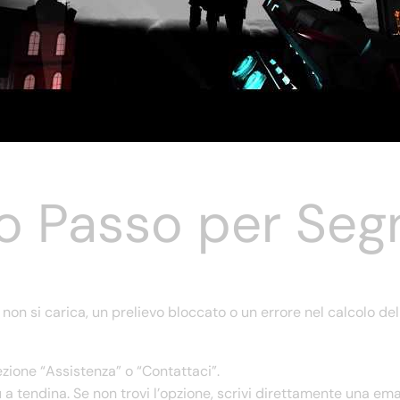
o Passo per Seg
on si carica, un prelievo bloccato o un errore nel calcolo de
ezione “Assistenza” o “Contattaci”.
a tendina. Se non trovi l’opzione, scrivi direttamente una em