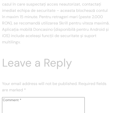
cazul în care suspectați acces neautorizat, contactați
imediat echipa de securitate – aceasta blochează contul
în maxim 15 minute. Pentru retrageri mari (peste 2.000
RON), se recomandă utilizarea Skrill pentru viteza maximă.
Aplicația mobilă Doncasino (disponibilă pentru Android și
iOS) include aceleași funcții de securitate și suport
multilingv.
Leave a Reply
Your email address will not be published.
Required fields
are marked
*