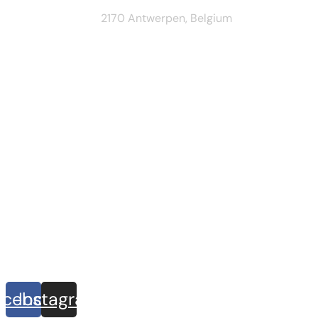
2170 Antwerpen, Belgium
acebook
Instagram