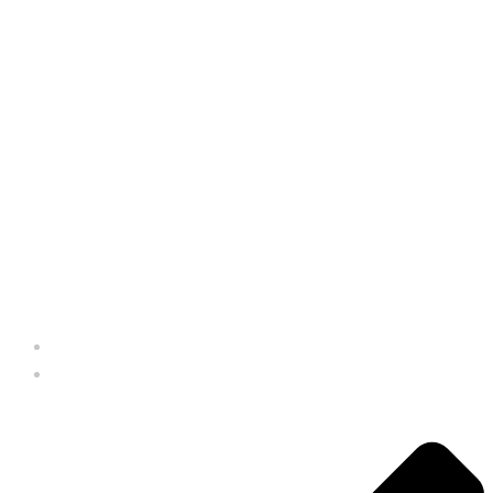
Krokodillenhof
Home
Menukaart