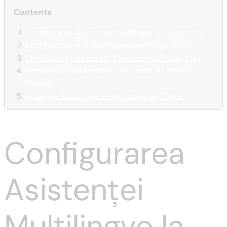
Contents
Configurarea Asistenței Multilingve la Doncasino
Acte Necesare și Verificarea Identității (KYC)
Ghid Pas cu Pas pentru Depunere și Retragere
Rezolvarea Problemelor Frecvente la Login și
Bonusuri
Setări de Securitate și Recomandări Finale
Configurarea
Asistenței
Multilingve la