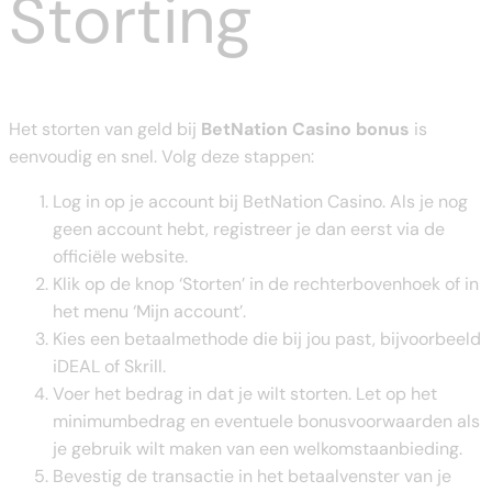
Storting
Het storten van geld bij
BetNation Casino bonus
is
eenvoudig en snel. Volg deze stappen:
Log in op je account bij BetNation Casino. Als je nog
geen account hebt, registreer je dan eerst via de
officiële website.
Klik op de knop ‘Storten’ in de rechterbovenhoek of in
het menu ‘Mijn account’.
Kies een betaalmethode die bij jou past, bijvoorbeeld
iDEAL of Skrill.
Voer het bedrag in dat je wilt storten. Let op het
minimumbedrag en eventuele bonusvoorwaarden als
je gebruik wilt maken van een welkomstaanbieding.
Bevestig de transactie in het betaalvenster van je