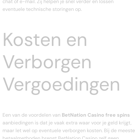
chat of e-mail. Zij helpen je snel verder en lossen
eventuele technische storingen op.
Kosten en
Verborgen
Vergoedingen
Een van de voordelen van
BetNation Casino free spins
aanbiedingen is dat je vaak extra waar voor je geld krijgt,
maar let wel op eventuele verborgen kosten. Bij de meeste
betaalmethoden brengt BetNation Casino zelf geen