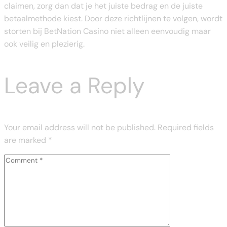
claimen, zorg dan dat je het juiste bedrag en de juiste
betaalmethode kiest. Door deze richtlijnen te volgen, wordt
storten bij BetNation Casino niet alleen eenvoudig maar
ook veilig en plezierig.
Leave a Reply
Your email address will not be published.
Required fields
are marked
*