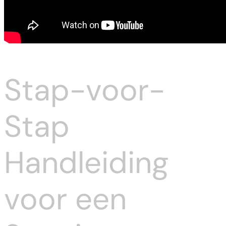
Stap-voor-
Stap
Handleiding
voor een