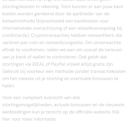
stortingskosten in rekening. Toch kunnen er aan jouw kant
kosten worden gerekend door de aanbieder van de
betaalmethode (bijvoorbeeld een bankkosten voor
internationale overschrijving of een wisselkoersopslag bij
creditcards). Cryptotransacties hebben netwerkfee’s die
variëren per coin en netwerkcongestie. Om onverwachte
aftrek te voorkomen, raden we aan om vooraf de tarieven
van je bank of wallet te controleren. Ook geldt dat
stortingen via iDEAL of PayPal vrijwel altijd gratis zijn.
Gebruik bij voorkeur een methode zonder transactiekosten
om het meeste uit je storting en eventuele bonussen te
halen.
Voor een compleet overzicht van alle
stortingsmogelijkheden, actuele bonussen en de nieuwste
aanbiedingen kun je terecht op de officiële website. Klik
hier voor meer informatie:
Betnation
.