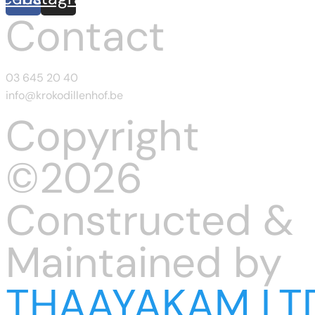
Contact
03 645 20 40
info@krokodillenhof.be
Copyright
©2026
Constructed &
Maintained by
THAAYAKAM LT