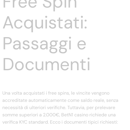
Free Spin
Acquistati:
Passaggi e
Documenti
Una volta acquistati i free spins, le vincite vengono
accreditate automaticamente come saldo reale, senza
necessità di ulteriori verifiche. Tuttavia, per prelevare
somme superiori a 2.000€, BetN1 casino richiede una
verifica KYC standard. Ecco i documenti tipici richiesti: