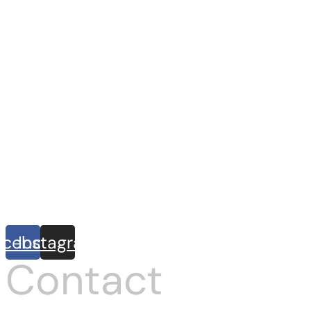
acebook
Instagram
Contact