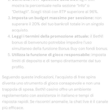
mostra la percentuale nella sezione “Info” o
“Dettagli”. Scegli titoli con RTP superiore al 96%.
Imposta un budget massimo per sessione:
non
superare il 20% del tuo bankroll totale in un singolo
acquisto.
Leggi i termini della promozione attuale:
il BetN1
bonus di benvenuto potrebbe impedire l’uso
simultaneo della funzione Bonus Buy con fondi bonus.
Utilizza la funzione di gioco responsabile:
imposta
limiti di deposito e di tempo direttamente dal tuo
profilo.
Seguendo queste indicazioni, l’acquisto di free spins
diventa uno strumento di gioco consapevole e non una
trappola di spesa. BetN1 casino offre un ambiente
regolamentato con assistenza in italiano e tempi di
risposta rapidi. Se riscontri anomalie, la chat live è il canale
più efficace.