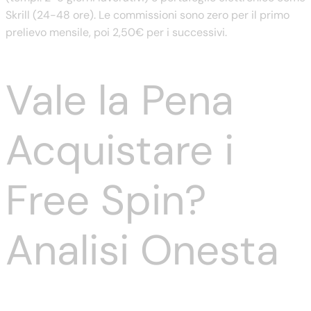
Skrill (24-48 ore). Le commissioni sono zero per il primo
prelievo mensile, poi 2,50€ per i successivi.
Vale la Pena
Acquistare i
Free Spin?
Analisi Onesta