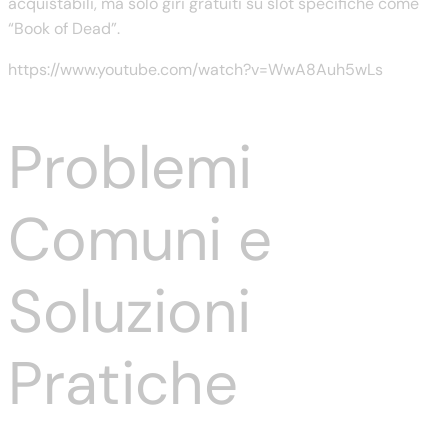
acquistabili, ma solo giri gratuiti su slot specifiche come
“Book of Dead”.
https://www.youtube.com/watch?v=WwA8Auh5wLs
Problemi
Comuni e
Soluzioni
Pratiche