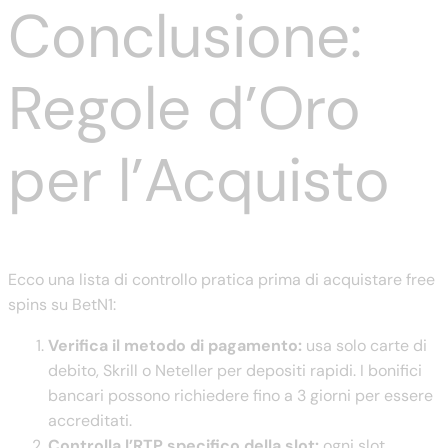
Conclusione:
Regole d’Oro
per l’Acquisto
Ecco una lista di controllo pratica prima di acquistare free
spins su BetN1:
Verifica il metodo di pagamento:
usa solo carte di
debito, Skrill o Neteller per depositi rapidi. I bonifici
bancari possono richiedere fino a 3 giorni per essere
accreditati.
Controlla l’RTP specifico della slot:
ogni slot