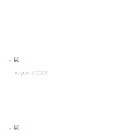
Tucanreviews KYC
Rejected: Common
Reasons and Fixes
August 3, 2026
Spinboss Refund Policy
for Disputed Bets