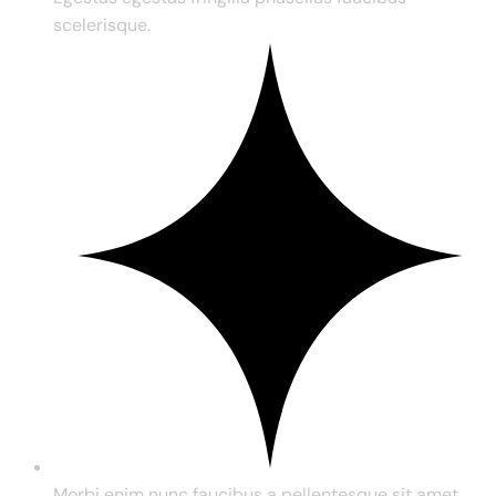
scelerisque.
Morbi enim nunc faucibus a pellentesque sit amet