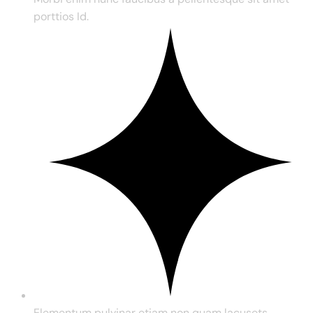
porttios Id.
Elementum pulvinar etiam non quam lacusets