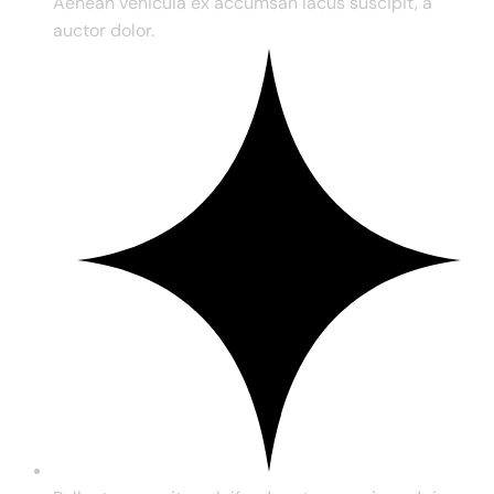
Aenean vehicula ex accumsan lacus suscipit, a
auctor dolor.