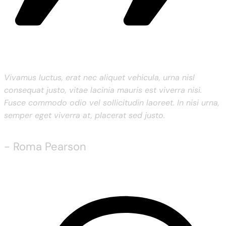
Vivamus luctus, erat nec aliquet vehicula, urna nisl
consequat justo, vitae lacinia mauris est viverra nisi.
Fusce commodo odio vel sollicitudin laoreet. In nisi urna,
semper eget viverra at, placerat sed justo.
- Roma Pearson
Food