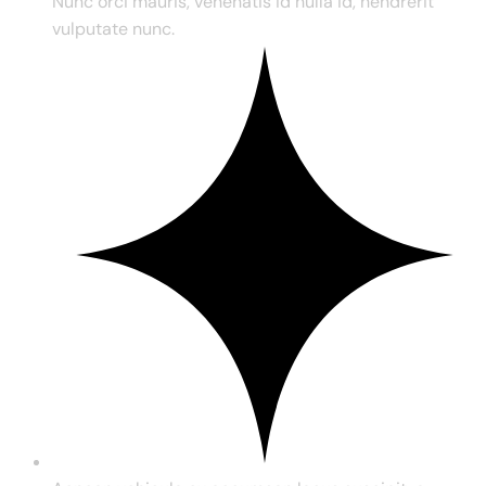
Nunc orci mauris, venenatis id nulla id, hendrerit
vulputate nunc.