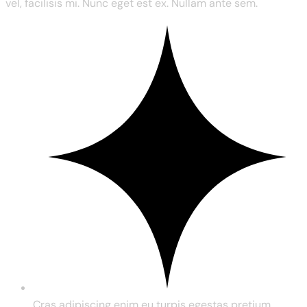
vel, facilisis mi. Nunc eget est ex. Nullam ante sem.
Cras adipiscing enim eu turpis egestas pretium