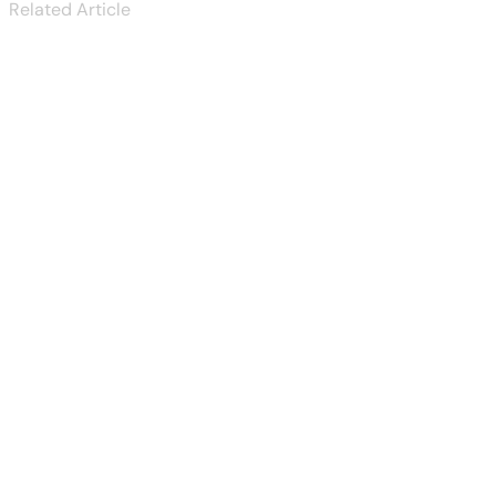
Related Article
Taste Of Italian
Pizza
Varieties....
Mar 18, 2024