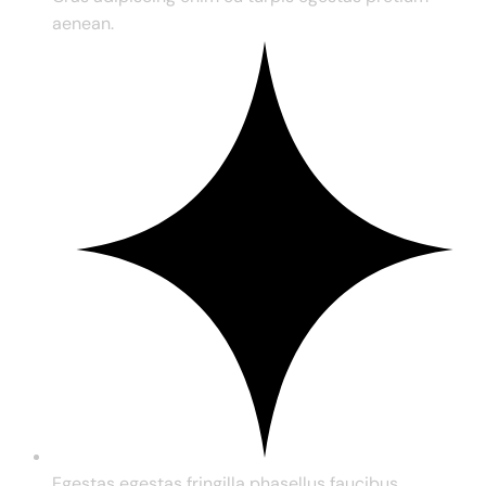
aenean.
Egestas egestas fringilla phasellus faucibus