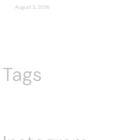
August 3, 2026
Spinboss Wyniki
Niezależnego Audytu
Tags
Food
Pizza
Restaurant
Drinks