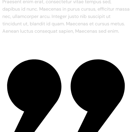
Praesent enim erat, consectetur vitae tempus sed,
dapibus id nunc. Maecenas in purus cursus, efficitur massa
nec, ullamcorper arcu. Integer justo nib suscipit ut
tincidunt ut, blandit id quam. Maecenas et cursus metus.
Aenean luctus consequat sapien, Maecenas sed enim.