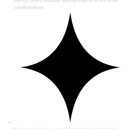
Blandit libero volutpat sed egestas arcu dui Jirna
condimentum.