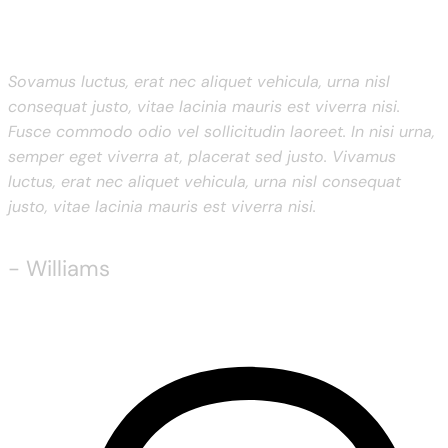
Sovamus luctus, erat nec aliquet vehicula, urna nisl
consequat justo, vitae lacinia mauris est viverra nisi.
Fusce commodo odio vel sollicitudin laoreet. In nisi urna,
semper eget viverra at, placerat sed justo. Vivamus
luctus, erat nec aliquet vehicula, urna nisl consequat
justo, vitae lacinia mauris est viverra nisi.
- Williams
Drinks