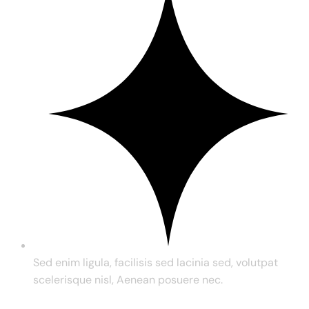
Sed enim ligula, facilisis sed lacinia sed, volutpat
scelerisque nisl, Aenean posuere nec.