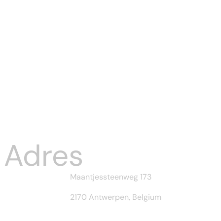
Taste Of Italian
Pizza
Varieties....
Mar 18, 2024
Adres
Maantjessteenweg 173
2170 Antwerpen, Belgium