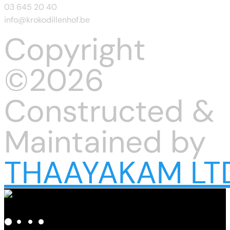
03 645 20 40
info@krokodillenhof.be
Copyright
©2026
Constructed &
Maintained by
THAAYAKAM LT