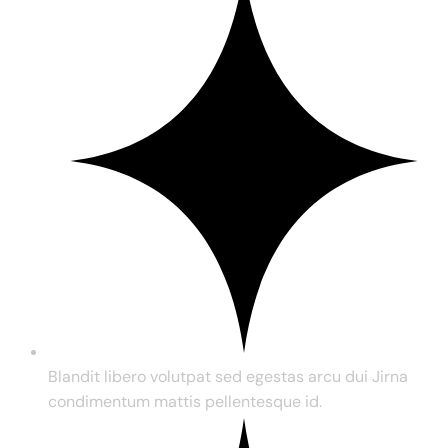
Blandit libero volutpat sed egestas arcu dui Jirna
condimentum mattis pellentesque id.