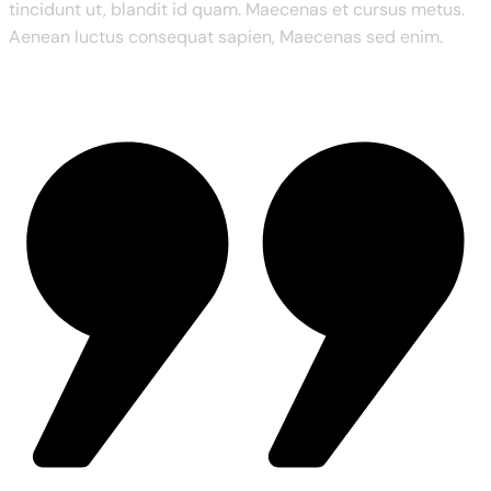
tincidunt ut, blandit id quam. Maecenas et cursus metus.
Aenean luctus consequat sapien, Maecenas sed enim.