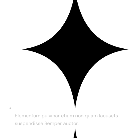
Elementum pulvinar etiam non quam lacusets
suspendisse Semper auctor.