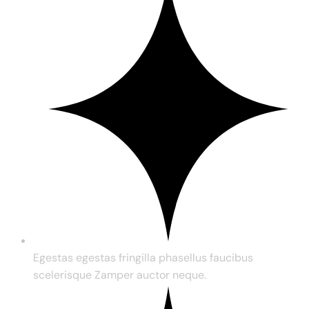
Egestas egestas fringilla phasellus faucibus
scelerisque Zamper auctor neque.