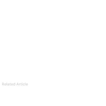
Rich & Delightful
Dinner Menus
Next
Hello world!
Related Article