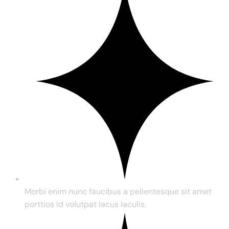
Morbi enim nunc faucibus a pellentesque sit amet
porttios Id volutpat lacus Iaculis.