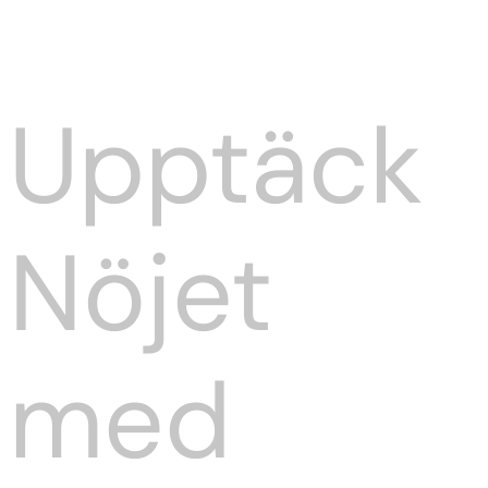
Upptäck
Nöjet
med