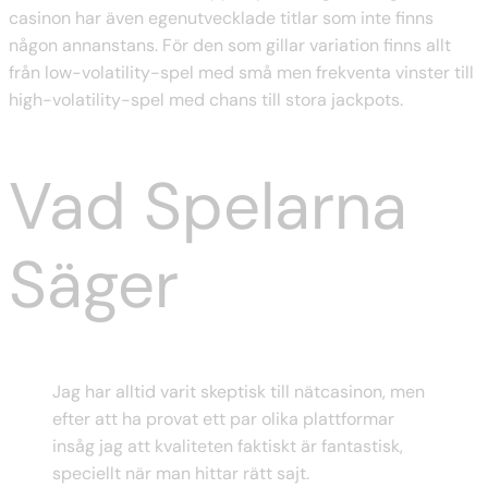
casinon har även egenutvecklade titlar som inte finns
någon annanstans. För den som gillar variation finns allt
från low-volatility-spel med små men frekventa vinster till
high-volatility-spel med chans till stora jackpots.
Vad Spelarna
Säger
Jag har alltid varit skeptisk till nätcasinon, men
efter att ha provat ett par olika plattformar
insåg jag att kvaliteten faktiskt är fantastisk,
speciellt när man hittar rätt sajt.