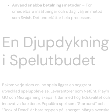
Använd snabba betalningsmetoder
– För
omedelbara insättningar och uttag, välj en metod
som Swish. Det underlättar hela processen.
En Djupdykning
i Spelutbudet
Bakom varje slots online spela ligger en noggrant
utvecklad spelupplevelse. Leverantörer som NetEnt, Play’n
GO och Microgaming skapar titlar med hög tidskvalitet och
innovativa funktioner. Populära spel som “Starburst” och
“Book of Dead” är bara toppen på isberget. Många svenska