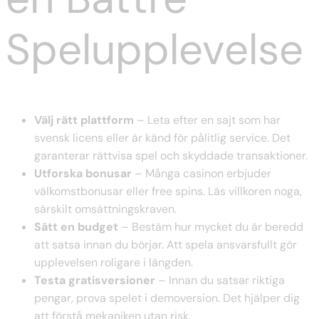
Spelupplevelse
Välj rätt plattform
– Leta efter en sajt som har
svensk licens eller är känd för pålitlig service. Det
garanterar rättvisa spel och skyddade transaktioner.
Utforska bonusar
– Många casinon erbjuder
välkomstbonusar eller free spins. Läs villkoren noga,
särskilt omsättningskraven.
Sätt en budget
– Bestäm hur mycket du är beredd
att satsa innan du börjar. Att spela ansvarsfullt gör
upplevelsen roligare i längden.
Testa gratisversioner
– Innan du satsar riktiga
pengar, prova spelet i demoversion. Det hjälper dig
att förstå mekaniken utan risk.