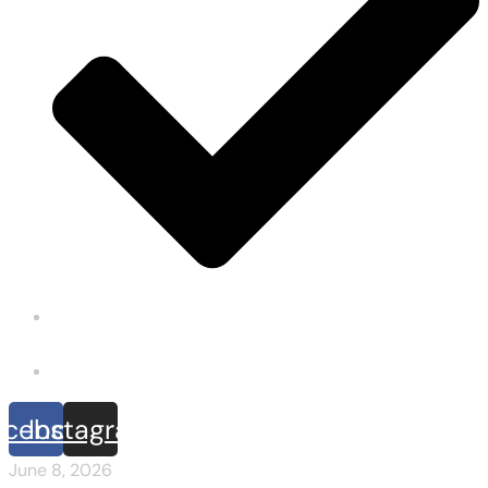
Reserveren
Contact Us
acebook
Instagram
June 8, 2026