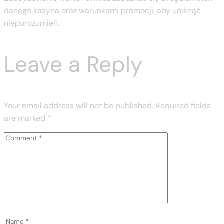
danego kasyna oraz warunkami promocji, aby uniknąć
nieporozumień.
Leave a Reply
Your email address will not be published.
Required fields
are marked
*