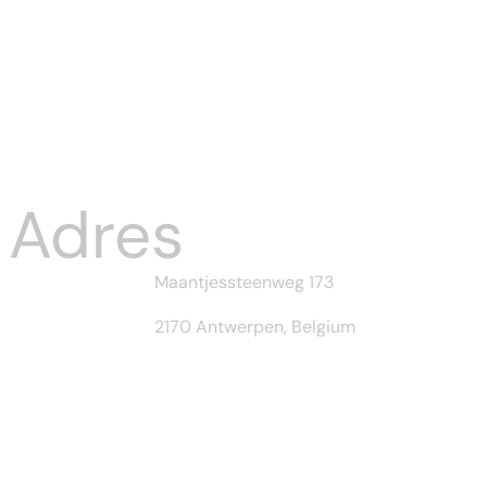
Common
Reason...
Aug 03, 2026
Adres
Maantjessteenweg 173
2170 Antwerpen, Belgium