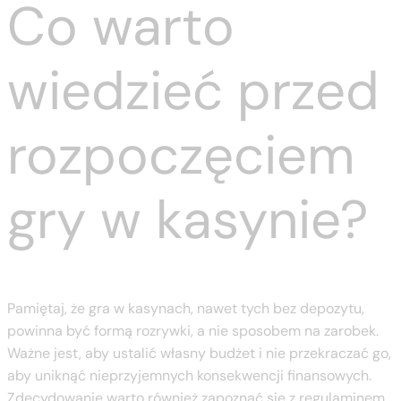
Co warto
wiedzieć przed
rozpoczęciem
gry w kasynie?
Pamiętaj, że gra w kasynach, nawet tych bez depozytu,
powinna być formą rozrywki, a nie sposobem na zarobek.
Ważne jest, aby ustalić własny budżet i nie przekraczać go,
aby uniknąć nieprzyjemnych konsekwencji finansowych.
Zdecydowanie warto również zapoznać się z regulaminem