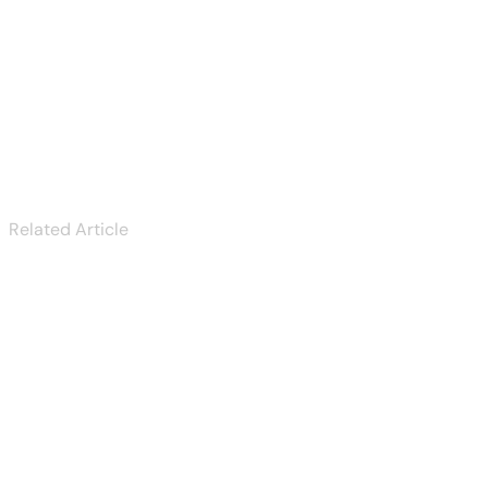
Everything about top
online casino games
Related Article
Tucanreviews
KYC Rejected: