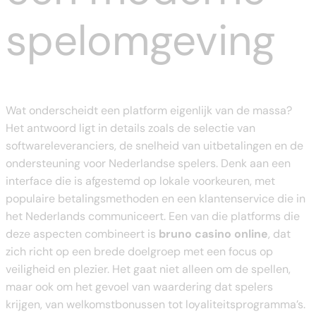
spelomgeving
Wat onderscheidt een platform eigenlijk van de massa?
Het antwoord ligt in details zoals de selectie van
softwareleveranciers, de snelheid van uitbetalingen en de
ondersteuning voor Nederlandse spelers. Denk aan een
interface die is afgestemd op lokale voorkeuren, met
populaire betalingsmethoden en een klantenservice die in
het Nederlands communiceert. Een van die platforms die
deze aspecten combineert is
bruno casino online
, dat
zich richt op een brede doelgroep met een focus op
veiligheid en plezier. Het gaat niet alleen om de spellen,
maar ook om het gevoel van waardering dat spelers
krijgen, van welkomstbonussen tot loyaliteitsprogramma’s.