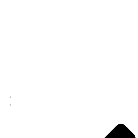
Krokodillenhof
Home
Menukaart