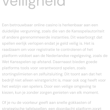
veiligheid
Een betrouwbaar online casino is herkenbaar aan een
duidelijke vergunning, zoals die van de Kansspelautoriteit
of andere gerenommeerde instanties. Dit waarborgt dat
spellen eerlijk verlopen endat je geld veilig is. Het is
raadzaam om voor registratie te controleren of het
platform voldoet aan de Nederlandse regelgeving, zoals de
Wet Kansspelen op afstand. Daarnaast bieden goede
platforms tools voor verantwoord spelen, zoals
stortingslimieten en zelfuitsluiting. Dit toont aan dat het
bedrijf niet alleen winstgericht is, maar ook oog heeft voor
het welzijn van spelers. Door een veilige omgeving te
kiezen, kun je zonder zorgen genieten van elk moment.
Of je nu de voorkeur geeft aan snelle gokkasten of
strategische tafelspellen, een doordacht platform zorgt