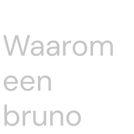
Waarom
een
bruno