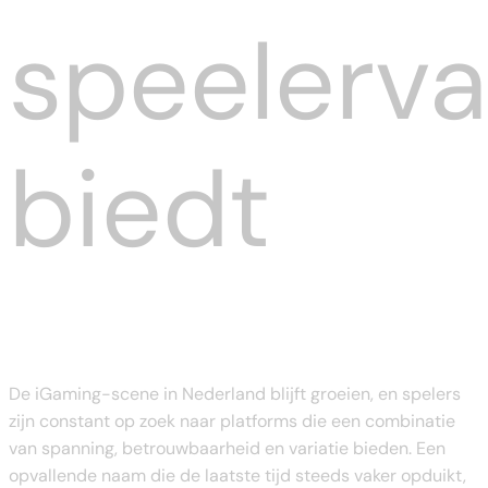
speelerva
biedt
De iGaming-scene in Nederland blijft groeien, en spelers
zijn constant op zoek naar platforms die een combinatie
van spanning, betrouwbaarheid en variatie bieden. Een
opvallende naam die de laatste tijd steeds vaker opduikt,