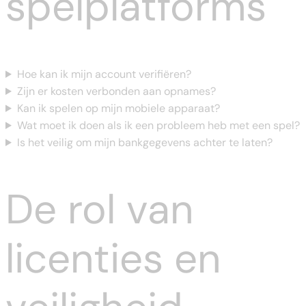
spelplatforms
Hoe kan ik mijn account verifiëren?
Zijn er kosten verbonden aan opnames?
Kan ik spelen op mijn mobiele apparaat?
Wat moet ik doen als ik een probleem heb met een spel?
Is het veilig om mijn bankgegevens achter te laten?
De rol van
licenties en