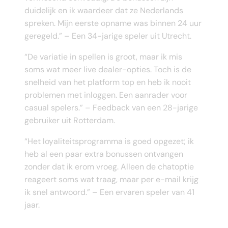
duidelijk en ik waardeer dat ze Nederlands
spreken. Mijn eerste opname was binnen 24 uur
geregeld.” – Een 34-jarige speler uit Utrecht.
“De variatie in spellen is groot, maar ik mis
soms wat meer live dealer-opties. Toch is de
snelheid van het platform top en heb ik nooit
problemen met inloggen. Een aanrader voor
casual spelers.” – Feedback van een 28-jarige
gebruiker uit Rotterdam.
“Het loyaliteitsprogramma is goed opgezet; ik
heb al een paar extra bonussen ontvangen
zonder dat ik erom vroeg. Alleen de chatoptie
reageert soms wat traag, maar per e-mail krijg
ik snel antwoord.” – Een ervaren speler van 41
jaar.