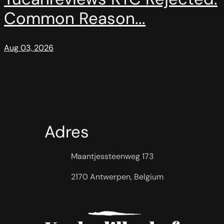
Common Reason...
Aug 03, 2026
Adres
Maantjessteenweg 173
2170 Antwerpen, Belgium