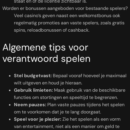
staat en of de licentie zichtbaar is.
Worden er bonussen aangeboden voor bestaande spelers?
Veel casino’s geven naast een welkomstbonus ook
regelmatig promoties aan vaste spelers, zoals gratis
spins, reloadbonussen of cashback.
Algemene tips voor
verantwoord spelen
Stel budgetvast:
Bepaal vooraf hoeveel je maximaal
wilt uitgeven en houd je hieraan.
Gebruik limieten:
Maak gebruik van de beschikbare
functies om stortingen en speeltijd te begrenzen.
Neem pauzes:
Plan vaste pauzes tijdens het spelen
om te voorkomen dat je te lang doorgaat.
Speel voor je plezier:
Zie het spelen als een vorm
van entertainment, niet als een manier om geld te