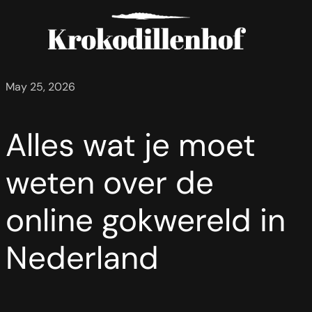
May 25, 2026
Alles wat je moet
weten over de
online gokwereld in
Nederland