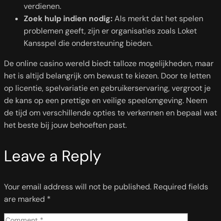
verdienen.
Zoek hulp indien nodig:
Als merkt dat het spelen
problemen geeft, zijn er organisaties zoals Loket
Kansspel die ondersteuning bieden.
De online casino wereld biedt talloze mogelijkheden, maar
het is altijd belangrijk om bewust te kiezen. Door te letten
op licentie, spelvariatie en gebruikerservaring, vergroot je
de kans op een prettige en veilige speelomgeving. Neem
de tijd om verschillende opties te verkennen en bepaal wat
het beste bij jouw behoeften past.
Leave a Reply
Your email address will not be published.
Required fields
are marked
*