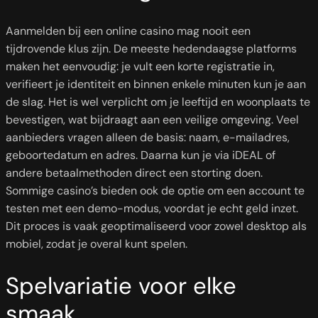
Aanmelden bij een online casino mag nooit een
tijdrovende klus zijn. De meeste hedendaagse platforms
maken het eenvoudig: je vult een korte registratie in,
verifieert je identiteit en binnen enkele minuten kun je aan
de slag. Het is wel verplicht om je leeftijd en woonplaats te
bevestigen, wat bijdraagt aan een veilige omgeving. Veel
aanbieders vragen alleen de basis: naam, e-mailadres,
geboortedatum en adres. Daarna kun je via iDEAL of
andere betaalmethoden direct een storting doen.
Sommige casino’s bieden ook de optie om een account te
testen met een demo-modus, voordat je echt geld inzet.
Dit proces is vaak geoptimaliseerd voor zowel desktop als
mobiel, zodat je overal kunt spelen.
Spelvariatie voor elke
smaak