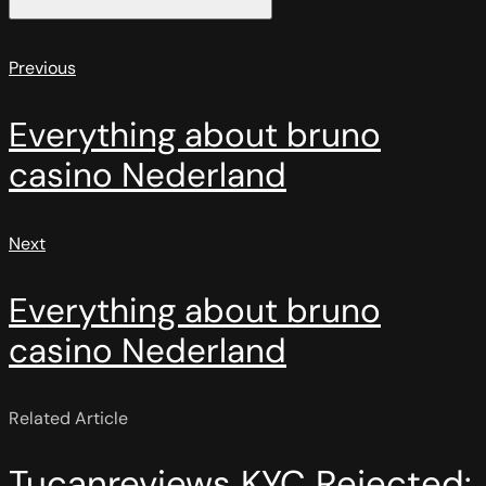
Previous
Everything about bruno
casino Nederland
Next
Everything about bruno
casino Nederland
Related Article
Tucanreviews KYC Rejected: