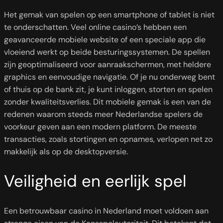
Het gemak van spelen op een smartphone of tablet is niet
te onderschatten. Veel online casino’s hebben een
geavanceerde mobiele website of een speciale app die
vloeiend werkt op beide besturingssystemen. De spellen
zijn geoptimaliseerd voor aanraakschermen, met heldere
graphics en eenvoudige navigatie. Of je nu onderweg bent
of thuis op de bank zit, je kunt inloggen, storten en spelen
zonder kwaliteitsverlies. Dit mobiele gemak is een van de
redenen waarom steeds meer Nederlandse spelers de
voorkeur geven aan een modern platform. De meeste
transacties, zoals stortingen en opnames, verlopen net zo
makkelijk als op de desktopversie.
Veiligheid en eerlijk spel
Een betrouwbaar casino in Nederland moet voldoen aan