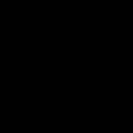
next time I comment.
 casino