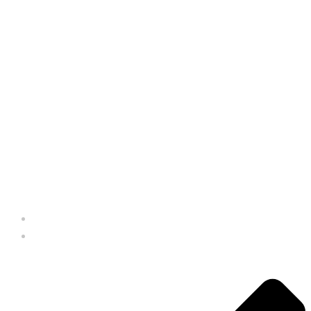
Krokodillenhof
Home
Menukaart