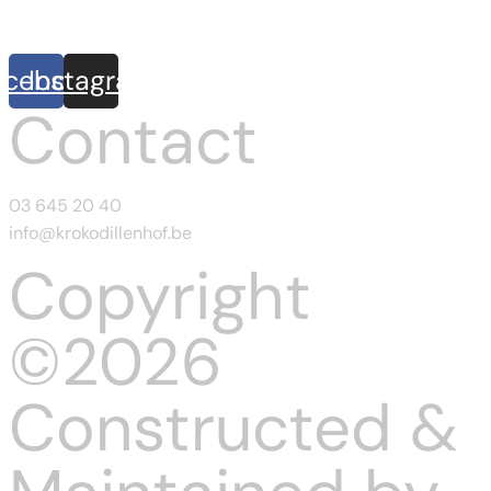
acebook
Instagram
Contact
03 645 20 40
info@krokodillenhof.be
Copyright
©2026
Constructed &