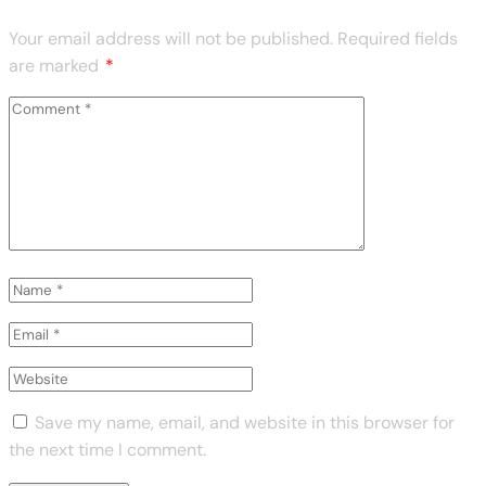
Your email address will not be published.
Required fields
are marked
*
Save my name, email, and website in this browser for
the next time I comment.