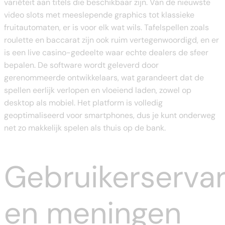
variëteit aan titels die beschikbaar zijn. Van de nieuwste
video slots met meeslepende graphics tot klassieke
fruitautomaten, er is voor elk wat wils. Tafelspellen zoals
roulette en baccarat zijn ook ruim vertegenwoordigd, en er
is een live casino-gedeelte waar echte dealers de sfeer
bepalen. De software wordt geleverd door
gerenommeerde ontwikkelaars, wat garandeert dat de
spellen eerlijk verlopen en vloeiend laden, zowel op
desktop als mobiel. Het platform is volledig
geoptimaliseerd voor smartphones, dus je kunt onderweg
net zo makkelijk spelen als thuis op de bank.
Gebruikerserva
en meningen