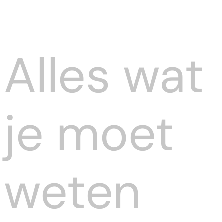
Alles wat
je moet
weten