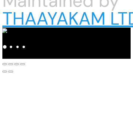
Maintained by
THAAYAKAM LT