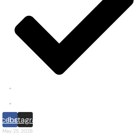
Reserveren
Contact Us
acebook
Instagram
May 25, 2026