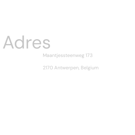
Aug 03, 2026
Adres
Maantjessteenweg 173
2170 Antwerpen, Belgium