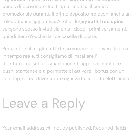
bonus di benvenuto. Inoltre, se inserisci il codice
promozionale durante il primo deposito, sblocchi anche un
reload bonus aggiuntivo. Anche i
Enjoybetit free spins
vengono spesso inviati via email dopo i primi versamenti,
quindi tieni d’occhio la tua casella di posta.
Per gestire al meglio tutte le promozioni e ricevere le email
in tempo reale, ti consigliamo di installare l’
Enjoybet app
direttamente sul tuo smartphone. L’app invia notifiche
push istantanee e ti permette di attivare i bonus con un
solo tap, senza dover aprire ogni volta la posta elettronica.
Leave a Reply
Your email address will not be published.
Required fields