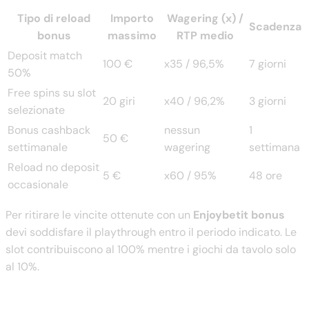
Tipo di reload
Importo
Wagering (x) /
Scadenza
bonus
massimo
RTP medio
Deposit match
100 €
x35 / 96,5%
7 giorni
50%
Free spins su slot
20 giri
x40 / 96,2%
3 giorni
selezionate
Bonus cashback
nessun
1
50 €
settimanale
wagering
settimana
Reload no deposit
5 €
x60 / 95%
48 ore
occasionale
Per ritirare le vincite ottenute con un
Enjoybetit bonus
devi soddisfare il playthrough entro il periodo indicato. Le
slot contribuiscono al 100% mentre i giochi da tavolo solo
al 10%.