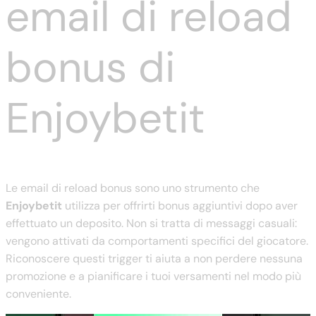
email di reload
bonus di
Enjoybetit
Le email di reload bonus sono uno strumento che
Enjoybetit
utilizza per offrirti bonus aggiuntivi dopo aver
effettuato un deposito. Non si tratta di messaggi casuali:
vengono attivati da comportamenti specifici del giocatore.
Riconoscere questi trigger ti aiuta a non perdere nessuna
promozione e a pianificare i tuoi versamenti nel modo più
conveniente.