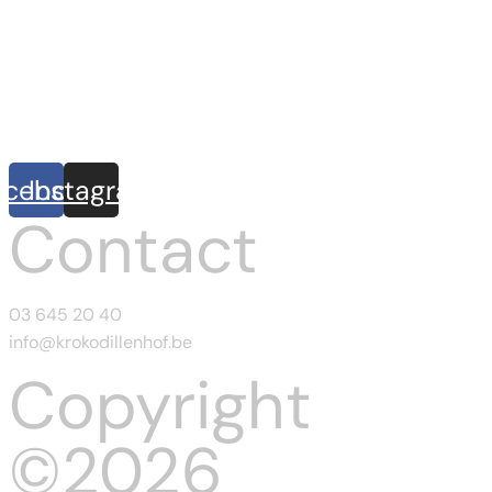
acebook
Instagram
Contact
03 645 20 40
info@krokodillenhof.be
Copyright
©2026