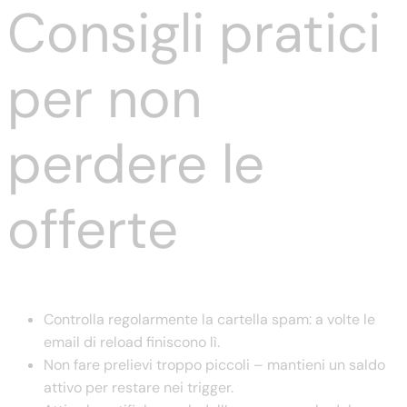
Consigli pratici
per non
perdere le
offerte
Controlla regolarmente la cartella spam: a volte le
email di reload finiscono lì.
Non fare prelievi troppo piccoli – mantieni un saldo
attivo per restare nei trigger.