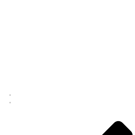
Krokodillenhof
Home
Menukaart