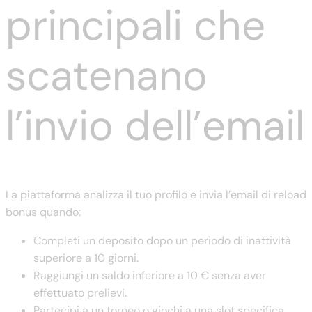
principali che
scatenano
l’invio dell’email
La piattaforma analizza il tuo profilo e invia l’email di reload
bonus quando:
Completi un deposito dopo un periodo di inattività
superiore a 10 giorni.
Raggiungi un saldo inferiore a 10 € senza aver
effettuato prelievi.
Partecipi a un torneo o giochi a una slot specifica