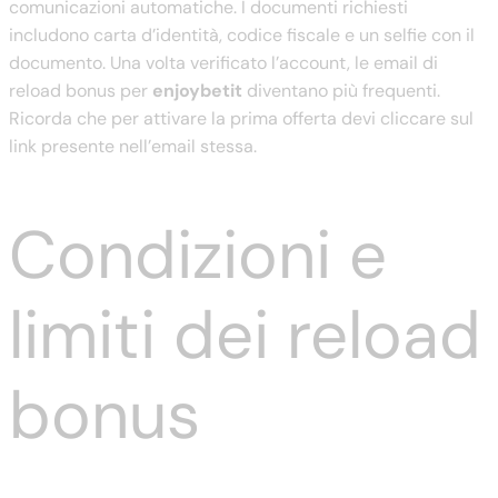
comunicazioni automatiche. I documenti richiesti
includono carta d’identità, codice fiscale e un selfie con il
documento. Una volta verificato l’account, le email di
reload bonus per
enjoybetit
diventano più frequenti.
Ricorda che per attivare la prima offerta devi cliccare sul
link presente nell’email stessa.
Condizioni e
limiti dei reload
bonus