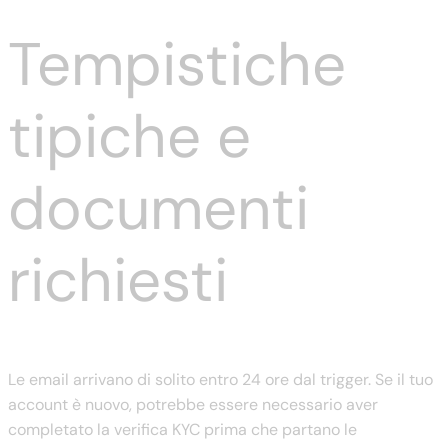
Tempistiche
tipiche e
documenti
richiesti
Le email arrivano di solito entro 24 ore dal trigger. Se il tuo
account è nuovo, potrebbe essere necessario aver
completato la verifica KYC prima che partano le