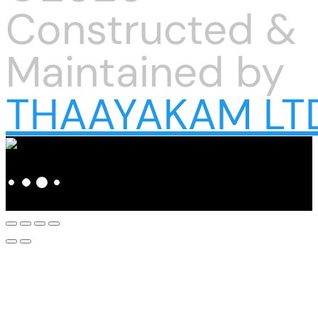
Constructed &
Maintained by
THAAYAKAM LT