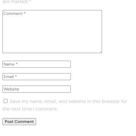
are marked
*
Save my name, email, and website in this browser for
the next time I comment.
Previous