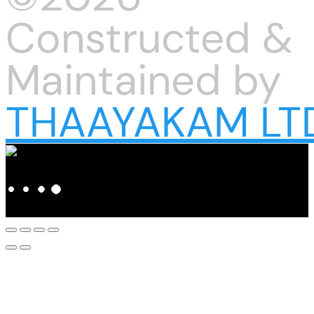
Constructed &
Maintained by
THAAYAKAM LT