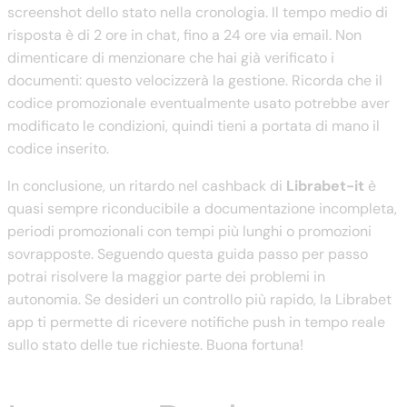
screenshot dello stato nella cronologia. Il tempo medio di
risposta è di 2 ore in chat, fino a 24 ore via email. Non
dimenticare di menzionare che hai già verificato i
documenti: questo velocizzerà la gestione. Ricorda che il
codice promozionale eventualmente usato potrebbe aver
modificato le condizioni, quindi tieni a portata di mano il
codice inserito.
In conclusione, un ritardo nel cashback di
Librabet-it
è
quasi sempre riconducibile a documentazione incompleta,
periodi promozionali con tempi più lunghi o promozioni
sovrapposte. Seguendo questa guida passo per passo
potrai risolvere la maggior parte dei problemi in
autonomia. Se desideri un controllo più rapido, la Librabet
app ti permette di ricevere notifiche push in tempo reale
sullo stato delle tue richieste. Buona fortuna!