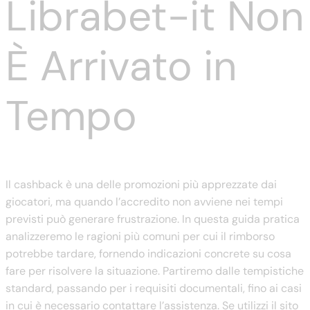
Librabet-it Non
È Arrivato in
Tempo
Il cashback è una delle promozioni più apprezzate dai
giocatori, ma quando l’accredito non avviene nei tempi
previsti può generare frustrazione. In questa guida pratica
analizzeremo le ragioni più comuni per cui il rimborso
potrebbe tardare, fornendo indicazioni concrete su cosa
fare per risolvere la situazione. Partiremo dalle tempistiche
standard, passando per i requisiti documentali, fino ai casi
in cui è necessario contattare l’assistenza. Se utilizzi il sito