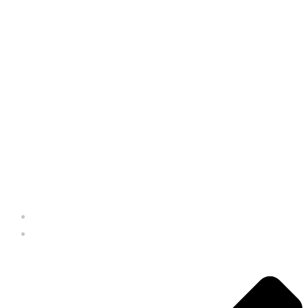
Krokodillenhof
Home
Menukaart