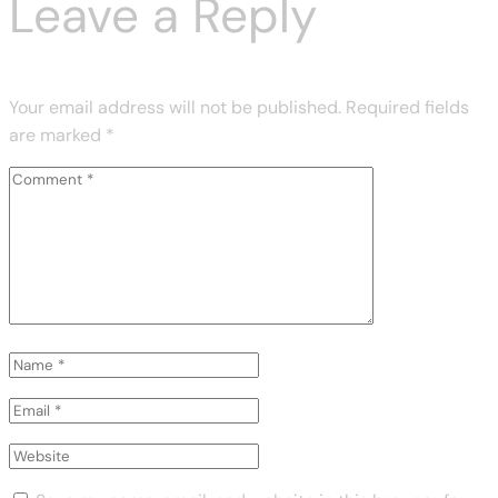
Leave a Reply
Your email address will not be published.
Required fields
are marked
*