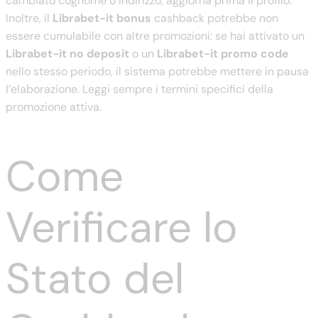
cambiato cognome o indirizzo, aggiorna prima il profilo.
Inoltre, il
Librabet-it bonus
cashback potrebbe non
essere cumulabile con altre promozioni: se hai attivato un
Librabet-it no deposit
o un
Librabet-it promo code
nello stesso periodo, il sistema potrebbe mettere in pausa
l’elaborazione. Leggi sempre i termini specifici della
promozione attiva.
Come
Verificare lo
Stato del