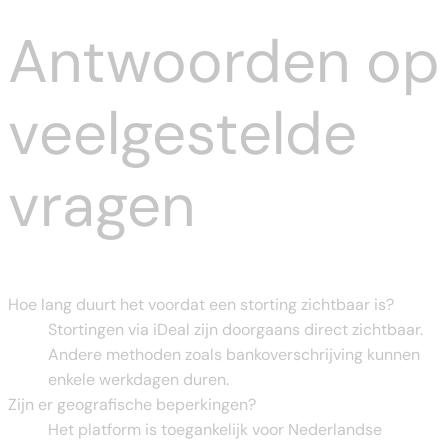
Antwoorden op
veelgestelde
vragen
Hoe lang duurt het voordat een storting zichtbaar is?
Stortingen via iDeal zijn doorgaans direct zichtbaar.
Andere methoden zoals bankoverschrijving kunnen
enkele werkdagen duren.
Zijn er geografische beperkingen?
Het platform is toegankelijk voor Nederlandse