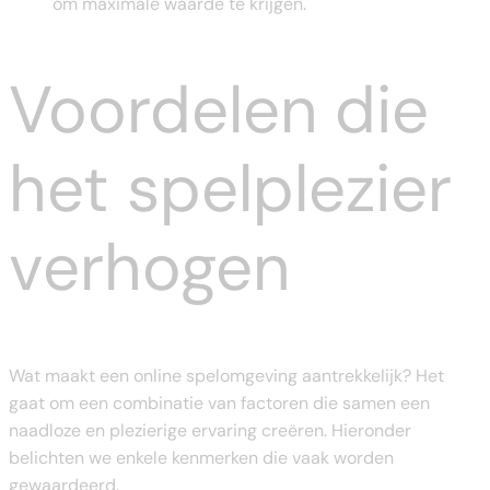
om maximale waarde te krijgen.
Voordelen die
het spelplezier
verhogen
Wat maakt een online spelomgeving aantrekkelijk? Het
gaat om een combinatie van factoren die samen een
naadloze en plezierige ervaring creëren. Hieronder
belichten we enkele kenmerken die vaak worden
gewaardeerd.