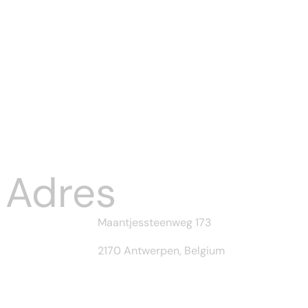
Common
Reason...
Aug 03, 2026
Adres
Maantjessteenweg 173
2170 Antwerpen, Belgium