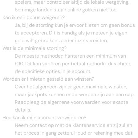
spelers, maar controleer altijd de lokale wetgeving.
Sommige landen staan online gokken niet toe.
Kan ik een bonus weigeren?
Ja, bij de storting kun je ervoor kiezen om geen bonus
te accepteren. Dit is handig als je meteen je eigen
geld wilt gebruiken zonder inzetvereisten.
Wat is de minimale storting?
De meeste methoden hanteren een minimum van
€10. Dit kan variëren per betaalmethode, dus check
de specifieke opties in je account.
Worden er limieten gesteld aan winsten?
Over het algemeen zijn er geen maximale winsten,
maar jackpots kunnen onderworpen zijn aan een cap.
Raadpleeg de algemene voorwaarden voor exacte
details.
Hoe kan ik mijn account verwijderen?
Neem contact op met de klantenservice en zij zullen
het proces in gang zetten. Houd er rekening mee dat