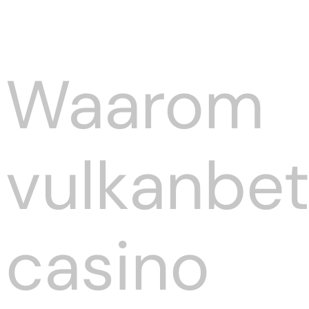
Waarom
vulkanbe
casino