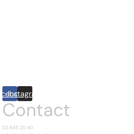
acebook
Instagram
Contact
03 645 20 40