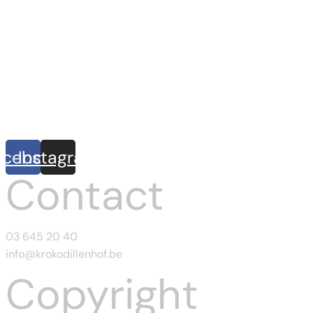
acebook
Instagram
Contact
03 645 20 40
info@krokodillenhof.be
Copyright