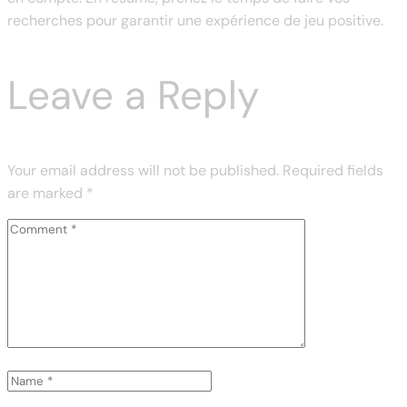
recherches pour garantir une expérience de jeu positive.
Leave a Reply
Your email address will not be published.
Required fields
are marked
*