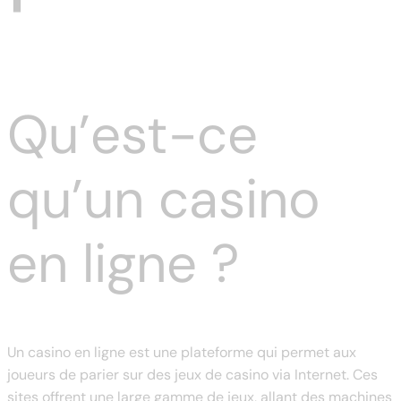
Qu’est-ce
qu’un casino
en ligne ?
Un casino en ligne est une plateforme qui permet aux
joueurs de parier sur des jeux de casino via Internet. Ces
sites offrent une large gamme de jeux, allant des machines