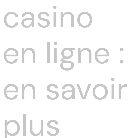
casino
en ligne :
en savoir
plus