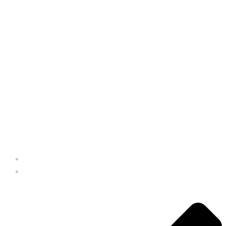
Krokodillenhof
Home
Menukaart