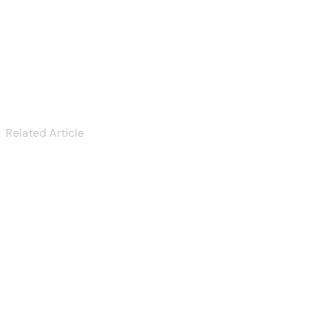
All about safe online
casino ca
Related Article
Tucanreviews
KYC Rejected:
Common