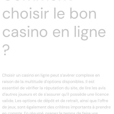
choisir le bon
casino en ligne
?
Choisir un casino en ligne peut s’avérer complexe en
raison de la multitude d’options disponibles. Il est
essentiel de vérifier la réputation du site, de lire les avis
d’autres joueurs et de s’assurer qu’il possède une licence
valide. Les options de dépôt et de retrait, ainsi que l’offre
de jeux, sont également des critères importants à prendre
en compte. En résumé, prenez le temps de faire vos