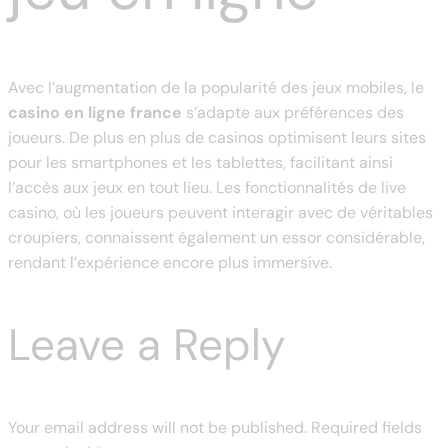
Avec l’augmentation de la popularité des jeux mobiles, le
casino en ligne france
s’adapte aux préférences des
joueurs. De plus en plus de casinos optimisent leurs sites
pour les smartphones et les tablettes, facilitant ainsi
l’accès aux jeux en tout lieu. Les fonctionnalités de live
casino, où les joueurs peuvent interagir avec de véritables
croupiers, connaissent également un essor considérable,
rendant l’expérience encore plus immersive.
Leave a Reply
Your email address will not be published.
Required fields