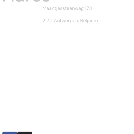
Maantjessteenweg 173
2170 Antwerpen, Belgium