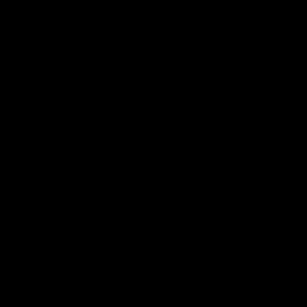
acebook
Instagram
Contact