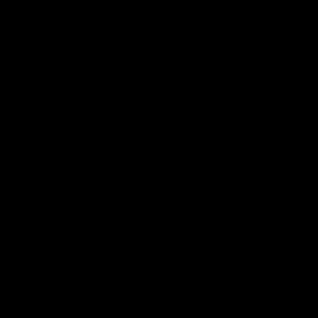
over
SpinPand
casino
Nederlan