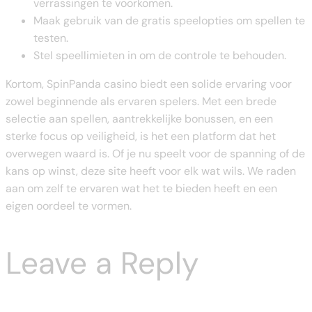
verrassingen te voorkomen.
Maak gebruik van de gratis speelopties om spellen te
testen.
Stel speellimieten in om de controle te behouden.
Kortom, SpinPanda casino biedt een solide ervaring voor
zowel beginnende als ervaren spelers. Met een brede
selectie aan spellen, aantrekkelijke bonussen, en een
sterke focus op veiligheid, is het een platform dat het
overwegen waard is. Of je nu speelt voor de spanning of de
kans op winst, deze site heeft voor elk wat wils. We raden
aan om zelf te ervaren wat het te bieden heeft en een
eigen oordeel te vormen.
Leave a Reply