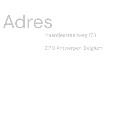
Aug 03, 2026
Adres
Maantjessteenweg 173
2170 Antwerpen, Belgium