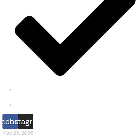
Reserveren
Contact Us
acebook
Instagram
May 25, 2026