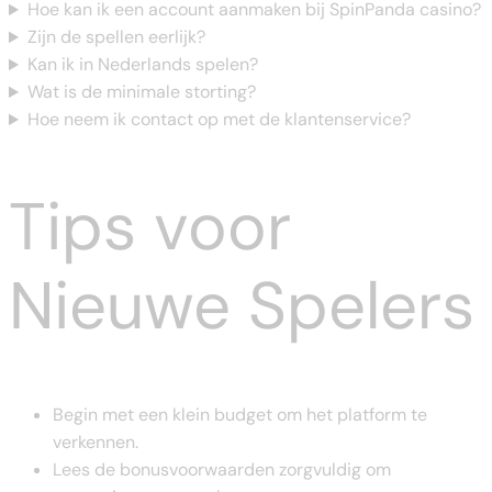
Hoe kan ik een account aanmaken bij SpinPanda casino?
Zijn de spellen eerlijk?
Kan ik in Nederlands spelen?
Wat is de minimale storting?
Hoe neem ik contact op met de klantenservice?
Tips voor
Nieuwe Spelers
Begin met een klein budget om het platform te
verkennen.
Lees de bonusvoorwaarden zorgvuldig om