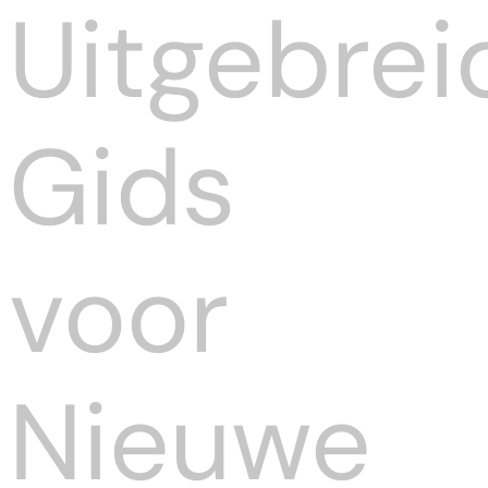
Uitgebrei
Gids
voor
Nieuwe