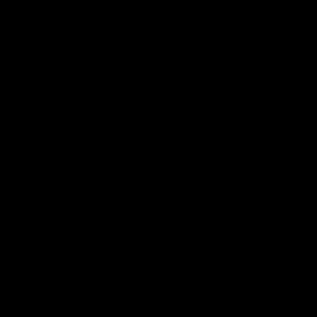
mplet
YC Rejected: Co