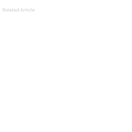
Related Article
Tucanreviews
KYC Rejected:
Common
Reason...
Aug 03, 2026