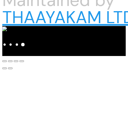
Maintained by
THAAYAKAM LT