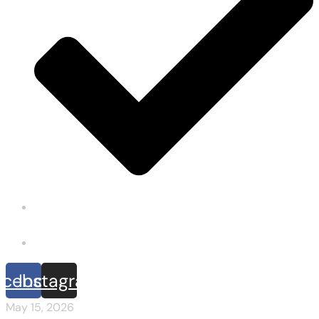
Reserveren
Contact Us
acebook
Instagram
May 15, 2026