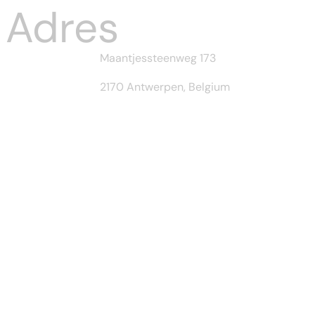
Adres
Maantjessteenweg 173
2170 Antwerpen, Belgium