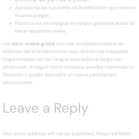
Aprovecha las funciones de bonificación que ofrecen
muchos juegos.
Practica tus estrategias en juegos gratuitos antes de
hacer apuestas reales.
Las
slots online gratis
son una excelente manera de
disfrutar del entretenimiento que ofrecen las máquinas
tragamonedas sin los riesgos asociados al juego con
dinero real. Al seguir estos consejos, puedes maximizar tu
diversión y quizás descubrir un nuevo pasatiempo
emocionante.
Leave a Reply
Your email address will not be published.
Required fields