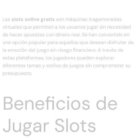
Las
slots online gratis
son máquinas tragamonedas
virtuales que permiten a los usuarios jugar sin necesidad
de hacer apuestas con dinero real. Se han convertido en
una opción popular para aquellos que desean disfrutar de
la emoción del juego sin riesgo financiero. A través de
estas plataformas, los jugadores pueden explorar
diferentes temas y estilos de juegos sin comprometer su
presupuesto.
Beneficios de
Jugar Slots