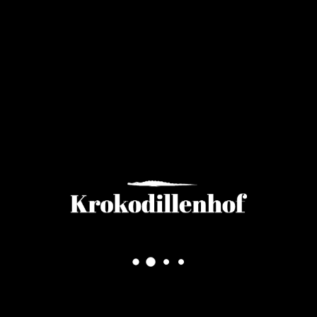
Lorsque vous choisissez un casino en ligne, la sécurité doit
être une priorité. Amonbet Casino utilise les dernières
technologies de cryptage pour garantir que toutes vos
données personnelles et financières sont protégées. De
plus, le service clientèle est disponible 24/7 pour répondre
à toutes vos questions ou préoccupations, offrant aux
joueurs une tranquillité d’esprit lors de leurs sessions de
jeu.
Conclusion : Pourquoi
choisir Amonbet Casino ?
Avec une plateforme facile d’utilisation, une large gamme
de jeux, des bonus généreux et une sécurité renforcée,
Amonbet Casino
est un choix judicieux pour quiconque
souhaite s’immerger dans l’univers du jeu en ligne. Explorez