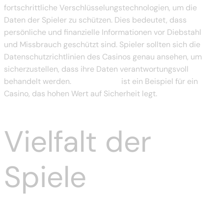
fortschrittliche Verschlüsselungstechnologien, um die
Daten der Spieler zu schützen. Dies bedeutet, dass
persönliche und finanzielle Informationen vor Diebstahl
und Missbrauch geschützt sind. Spieler sollten sich die
Datenschutzrichtlinien des Casinos genau ansehen, um
sicherzustellen, dass ihre Daten verantwortungsvoll
behandelt werden.
Welle Casino
ist ein Beispiel für ein
Casino, das hohen Wert auf Sicherheit legt.
Vielfalt der
Spiele