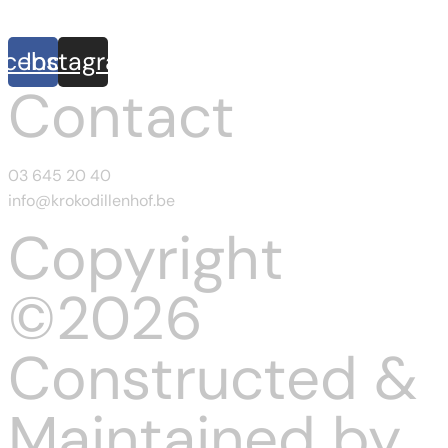
acebook
Instagram
Contact
03 645 20 40
info@krokodillenhof.be
Copyright
©2026
Constructed &
Maintained by