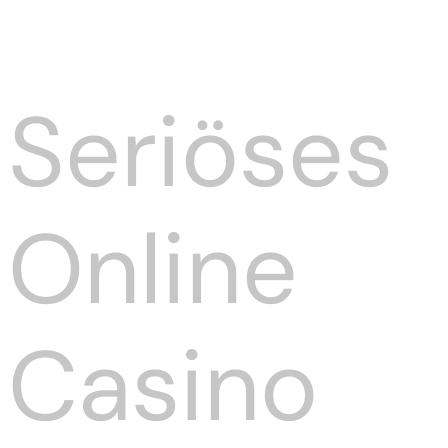
Seriöses
Online
Casino