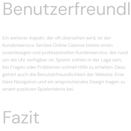
Benutzerfreundl
Ein weiterer Aspekt, der oft übersehen wird, ist der
Kundenservice. Seriöse Online Casinos bieten einen
zuverlässigen und professionellen Kundenservice, der rund
um die Uhr verfügbar ist. Spieler sollten in der Lage sein,
bei Fragen oder Problemen schnell Hilfe zu erhalten. Dazu
gehört auch die Benutzerfreundlichkeit der Website. Eine
klare Navigation und ein ansprechendes Design tragen zu
einem positiven Spielerlebnis bei.
Fazit