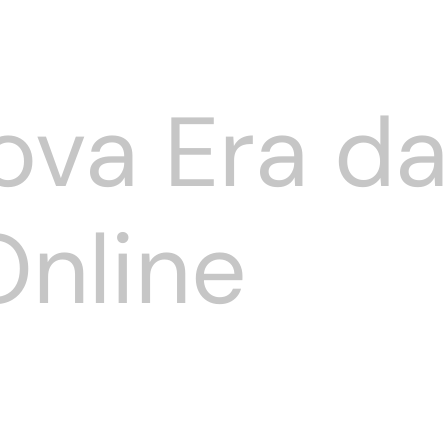
ova Era d
Online