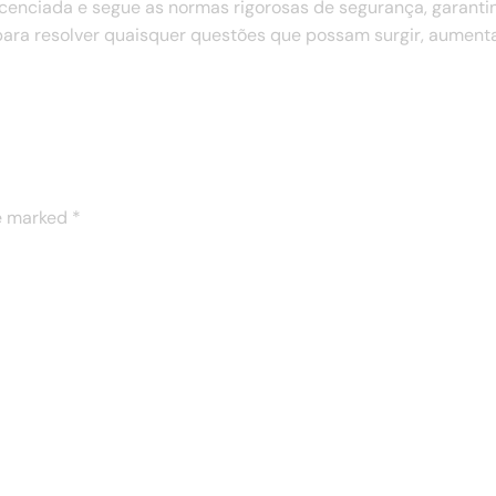
licenciada e segue as normas rigorosas de segurança, garant
 para resolver quaisquer questões que possam surgir, aument
re marked
*