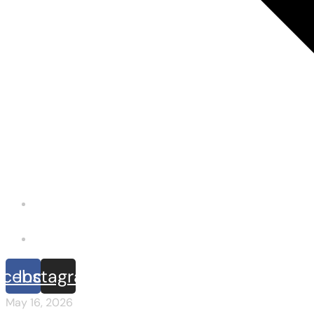
Reserveren
Contact Us
acebook
Instagram
May 16, 2026