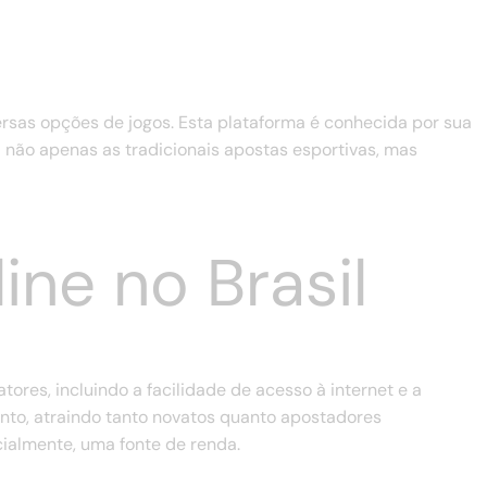
rsas opções de jogos. Esta plataforma é conhecida por sua
 não apenas as tradicionais apostas esportivas, mas
ne no Brasil
ores, incluindo a facilidade de acesso à internet e a
ento, atraindo tanto novatos quanto apostadores
ialmente, uma fonte de renda.