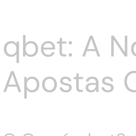
qbet: A N
Apostas 