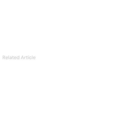
Alles über online
spielautomaten
deutschland
Related Article
Tucanreviews
KYC Rejected:
Common