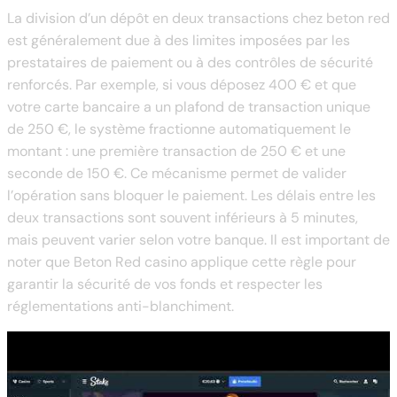
La division d’un dépôt en deux transactions chez beton red
est généralement due à des limites imposées par les
prestataires de paiement ou à des contrôles de sécurité
renforcés. Par exemple, si vous déposez 400 € et que
votre carte bancaire a un plafond de transaction unique
de 250 €, le système fractionne automatiquement le
montant : une première transaction de 250 € et une
seconde de 150 €. Ce mécanisme permet de valider
l’opération sans bloquer le paiement. Les délais entre les
deux transactions sont souvent inférieurs à 5 minutes,
mais peuvent varier selon votre banque. Il est important de
noter que Beton Red casino applique cette règle pour
garantir la sécurité de vos fonds et respecter les
réglementations anti-blanchiment.