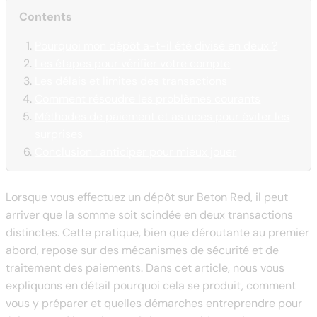
Contents
Pourquoi mon dépôt a-t-il été divisé en deux ?
Les étapes pour vérifier votre compte
Les délais et limites des transactions
Comment résoudre les problèmes courants
Méthodes de paiement et astuces pour éviter les
surprises
Conclusion : anticiper pour mieux jouer
Lorsque vous effectuez un dépôt sur Beton Red, il peut
arriver que la somme soit scindée en deux transactions
distinctes. Cette pratique, bien que déroutante au premier
abord, repose sur des mécanismes de sécurité et de
traitement des paiements. Dans cet article, nous vous
expliquons en détail pourquoi cela se produit, comment
vous y préparer et quelles démarches entreprendre pour