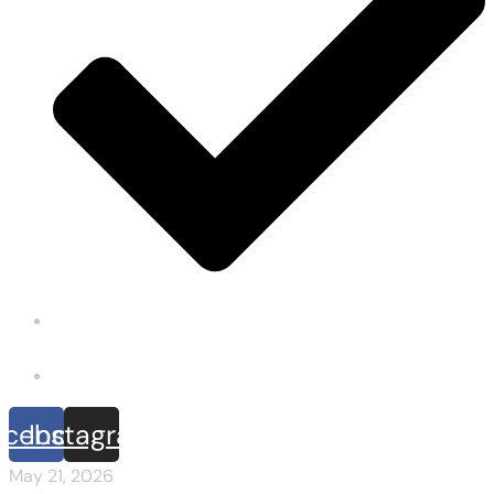
Reserveren
Contact Us
acebook
Instagram
May 21, 2026