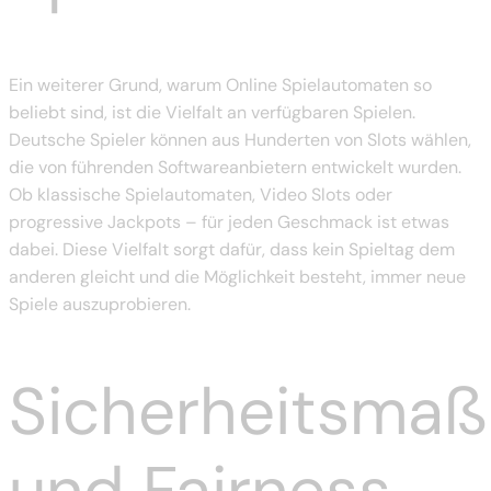
Ein weiterer Grund, warum Online Spielautomaten so
beliebt sind, ist die Vielfalt an verfügbaren Spielen.
Deutsche Spieler können aus Hunderten von Slots wählen,
die von führenden Softwareanbietern entwickelt wurden.
Ob klassische Spielautomaten, Video Slots oder
progressive Jackpots – für jeden Geschmack ist etwas
dabei. Diese Vielfalt sorgt dafür, dass kein Spieltag dem
anderen gleicht und die Möglichkeit besteht, immer neue
Spiele auszuprobieren.
Sicherheitsma
und Fairness