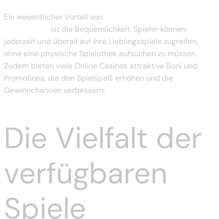
Ein wesentlicher Vorteil von
online spielautomaten
deutschland
ist die Bequemlichkeit. Spieler können
jederzeit und überall auf ihre Lieblingsspiele zugreifen,
ohne eine physische Spielothek aufsuchen zu müssen.
Zudem bieten viele Online Casinos attraktive Boni und
Promotions, die den Spielspaß erhöhen und die
Gewinnchancen verbessern.
Die Vielfalt der
verfügbaren
Spiele