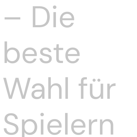
– Die
beste
Wahl für
Spielern