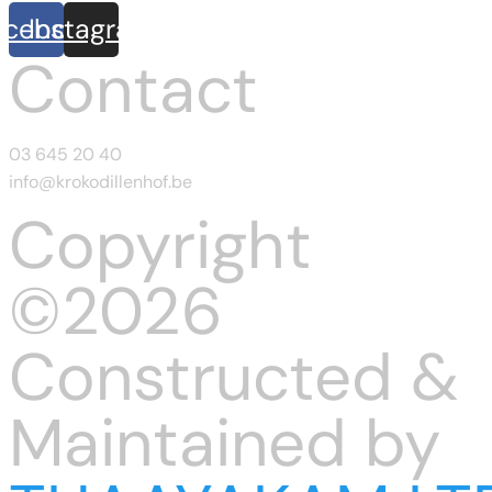
acebook
Instagram
Contact
03 645 20 40
info@krokodillenhof.be
Copyright
©2026
Constructed &
Maintained by