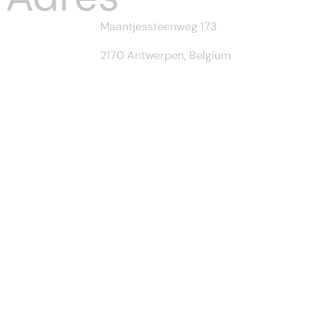
Maantjessteenweg 173
2170 Antwerpen, Belgium