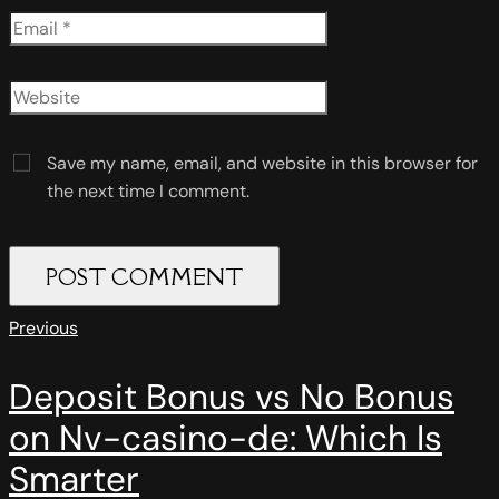
Save my name, email, and website in this browser for
the next time I comment.
Previous
Deposit Bonus vs No Bonus
on Nv-casino-de: Which Is
Smarter