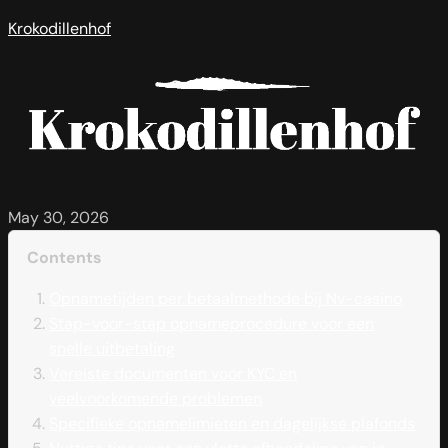
Krokodillenhof
May 30, 2026
Contents
Opnametijden per betaalmethode bij Nv-casino
Stap-voor-stap opnameprocedure voor een
snelle uitbetaling
Vereiste documenten voor KYC en
veelvoorkomende problemen
Specifieke opnamelimieten en dagelijkse plafonds