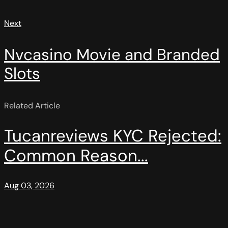
Next
Nvcasino Movie and Branded
Slots
Related Article
Tucanreviews KYC Rejected:
Common Reason...
Aug 03, 2026