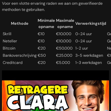
Voor een vlotte ervaring raden we aan om geverifieerde
methoden te gebruiken.
Minimale
Maximale
Methode
Verwerkingstijd
opname
opname
Skrill
€10
€10.000
0-24 uur
G
Neteller
€10
€10.000
0-24 uur
G
Bitcoin
€20
€50.000
1-2 uur
N
Bankoverschrijving
€50
€25.000
3-5 werkdagen
€
Creditcard
€20
€5.000
1-3 werkdagen
G