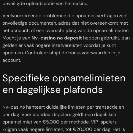
beveiligde uploadsectie van het casino.
Veelvoorkomende problemen die opnames vertragen zijn:
onvolledige documenten, adres dat niet overeenkomt met
het account, of een overschrijding van de opnamelimieten.
Mocht je een
Nv-casino no deposit
hebben gebruikt, dan
gelden er vaak hogere inzetvereisten voordat je kunt
opnemen. Controleer altijd de bonusvoorwaarden in je
account.
Specifieke opnamelimieten
en dagelijkse plafonds
Nv-casino hanteert duidelijke limieten per transactie en
per dag. Voor standaardspelers geldt een dagelijkse
opnamelimiet van €5.000 per methode. VIP-spelers
krijgen vaak hogere limieten, tot €20.000 per dag. Het is