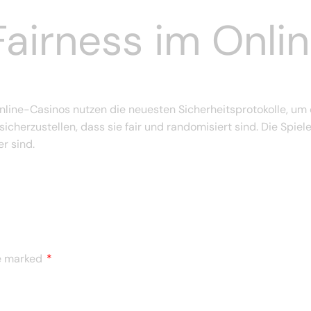
Fairness im Onli
e Online-Casinos nutzen die neuesten Sicherheitsprotokolle, um
herzustellen, dass sie fair und randomisiert sind. Die Spiele
r sind.
re marked
*