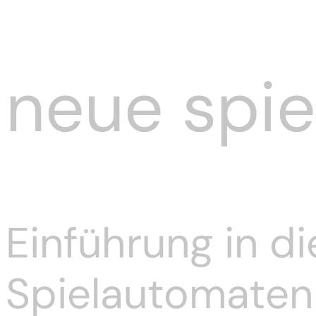
neue spie
Einführung in d
Spielautomaten