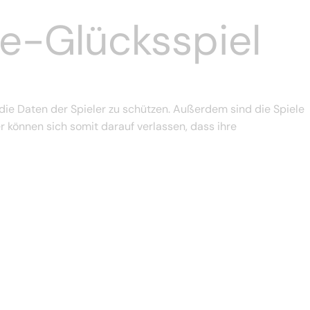
ne-Glücksspiel
 die Daten der Spieler zu schützen. Außerdem sind die Spiele
r können sich somit darauf verlassen, dass ihre