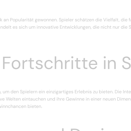
k an Popularität gewonnen. Spieler schätzen die Vielfalt, di
ndelt es sich um innovative Entwicklungen, die nicht nur die 
Fortschritte in
m den Spielern ein einzigartiges Erlebnis zu bieten. Die Inte
sive Welten eintauchen und ihre Gewinne in einer neuen Dimen
winnchancen bieten.