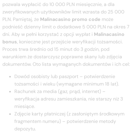
pozwala wypłacić do 10 000 PLN miesięcznie, a dla
zweryfikowanych użytkowników limit wzrasta do 25 000
PLN. Pamiętaj, że
Malinacasino promo code
może
podnieść dzienny limit o dodatkowe 5 000 PLN na okres 7
dni. Aby w pełni korzystać z opcji wypłat i
Malinacasino
bonus
, konieczne jest przejście weryfikacji tożsamości.
Proces trwa średnio od 15 minut do 3 godzin, pod
warunkiem że dostarczysz poprawne skany lub zdjęcia
dokumentów. Oto lista wymaganych dokumentów i ich cel:
Dowód osobisty lub paszport – potwierdzenie
tożsamości i wieku (wymagane minimum 18 lat).
Rachunek za media (gaz, prąd, internet) –
weryfikacja adresu zamieszkania, nie starszy niż 3
miesiące.
Zdjęcie karty płatniczej (z zasłoniętym środkowym
fragmentem numeru) – potwierdzenie metody
depozytu.