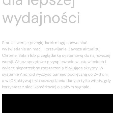
wydajności
Starsze wersje przeglądarek mogą spowalniać
wyświetlanie animacji i przewijanie. Zawsze aktualizuj
Chrome, Safari lub przeglądarkę systemową do najnowszej
wersji. Włącz sprzętowe przyspieszanie w ustawieniach i
wyłącz niepotrzebne rozszerzenia blokujące skrypty. W
systemie Android wyczyść pamięć podręczną co 2–3 dni,
a w iOS aktywuj tryb oszczędzania danych tylko wtedy, gdy
korzystasz z sieci komórkowej o słabym sygnale.