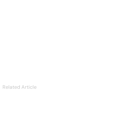
Next
All about casino
online romania
Related Article
Tucanreviews