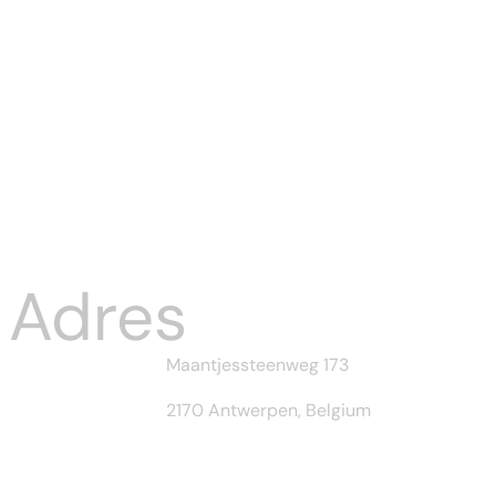
KYC Rejected:
Common
Reason...
Aug 03, 2026
Adres
Maantjessteenweg 173
2170 Antwerpen, Belgium