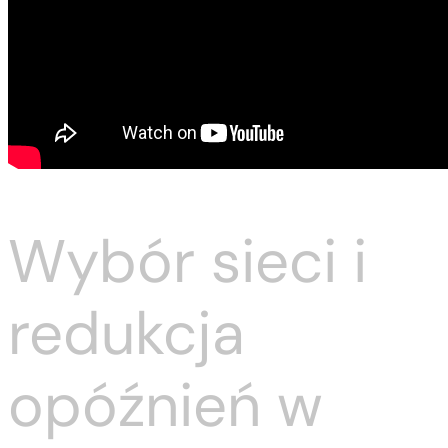
Wybór sieci i
redukcja
opóźnień w