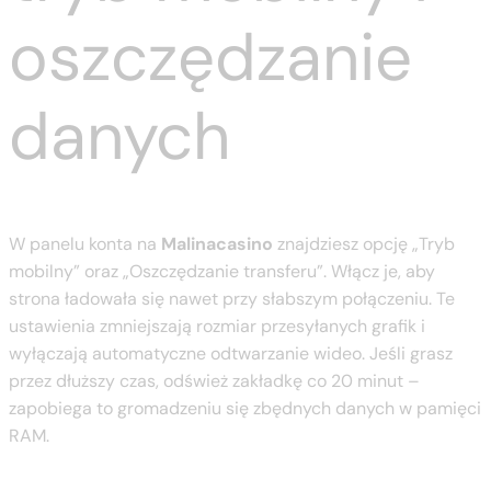
oszczędzanie
danych
W panelu konta na
Malinacasino
znajdziesz opcję „Tryb
mobilny” oraz „Oszczędzanie transferu”. Włącz je, aby
strona ładowała się nawet przy słabszym połączeniu. Te
ustawienia zmniejszają rozmiar przesyłanych grafik i
wyłączają automatyczne odtwarzanie wideo. Jeśli grasz
przez dłuższy czas, odśwież zakładkę co 20 minut –
zapobiega to gromadzeniu się zbędnych danych w pamięci
RAM.