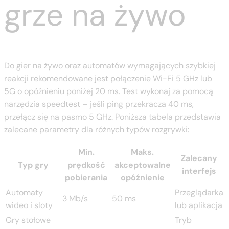
grze na żywo
Do gier na żywo oraz automatów wymagających szybkiej
reakcji rekomendowane jest połączenie Wi-Fi 5 GHz lub
5G o opóźnieniu poniżej 20 ms. Test wykonaj za pomocą
narzędzia speedtest – jeśli ping przekracza 40 ms,
przełącz się na pasmo 5 GHz. Poniższa tabela przedstawia
zalecane parametry dla różnych typów rozgrywki:
Min.
Maks.
Zalecany
Typ gry
prędkość
akceptowalne
interfejs
pobierania
opóźnienie
Automaty
Przeglądarka
3 Mb/s
50 ms
wideo i sloty
lub aplikacja
Gry stołowe
Tryb