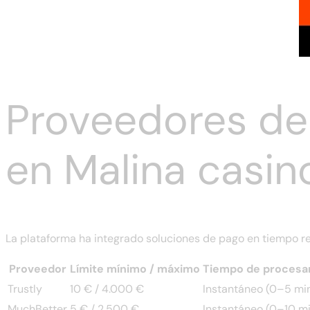
Proveedores de
en Malina casin
La plataforma ha integrado soluciones de pago en tiempo re
Proveedor
Límite mínimo / máximo
Tiempo de procesa
Trustly
10 € / 4.000 €
Instantáneo (0–5 mi
MuchBetter
5 € / 2.500 €
Instantáneo (0–10 m