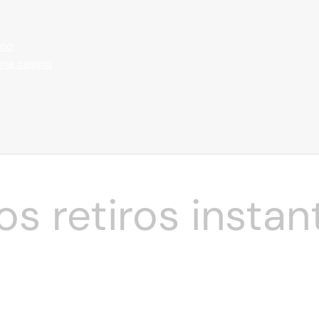
ino
ina casino
los retiros insta