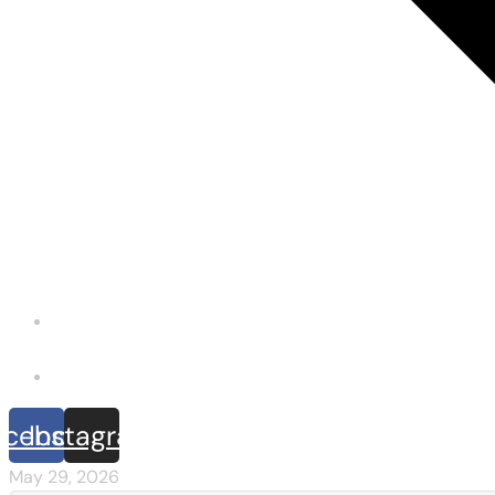
Reserveren
Contact Us
acebook
Instagram
May 29, 2026