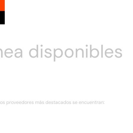
ea disponibles
e los proveedores más destacados se encuentran: