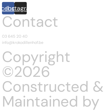
acebook
Instagram
Contact
03 645 20 40
info@krokodillenhof.be
Copyright
©2026
Constructed &
Maintained by