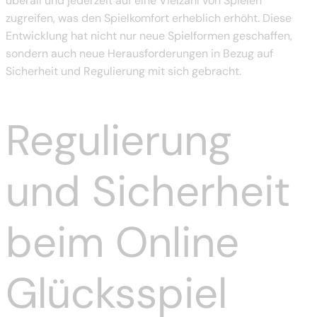
überall und jederzeit auf eine Vielzahl von Spielen
zugreifen, was den Spielkomfort erheblich erhöht. Diese
Entwicklung hat nicht nur neue Spielformen geschaffen,
sondern auch neue Herausforderungen in Bezug auf
Sicherheit und Regulierung mit sich gebracht.
Regulierung
und Sicherheit
beim Online
Glücksspiel