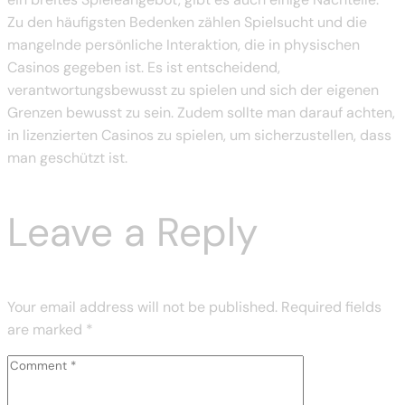
Zu den häufigsten Bedenken zählen Spielsucht und die
mangelnde persönliche Interaktion, die in physischen
Casinos gegeben ist. Es ist entscheidend,
verantwortungsbewusst zu spielen und sich der eigenen
Grenzen bewusst zu sein. Zudem sollte man darauf achten,
in lizenzierten Casinos zu spielen, um sicherzustellen, dass
man geschützt ist.
Leave a Reply
Your email address will not be published.
Required fields
are marked
*