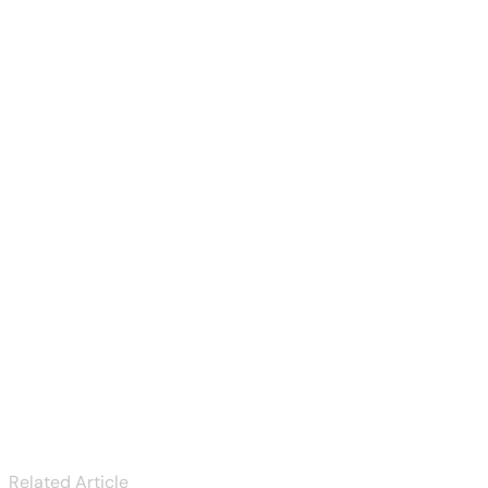
ch.ch/ —
vollständiger
Leitfaden
Next
Mafia casino —
complete guide
Related Article