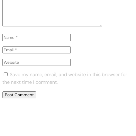
Save my name, email, and website in this browser for
the next time I comment.
Previous
Https://sg-casino-