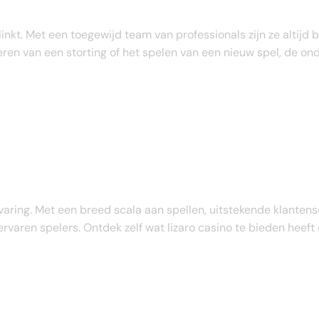
blinkt. Met een toegewijd team van professionals zijn ze alt
voeren van een storting of het spelen van een nieuw spel, de o
aring. Met een breed scala aan spellen, uitstekende klantenser
rvaren spelers. Ontdek zelf wat lizaro casino te bieden heeft