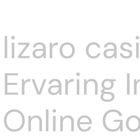
lizaro ca
Ervaring 
Online G