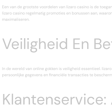
Een van de grootste voordelen van lizaro casino is de toegan
lizaro casino regelmatig promoties en bonussen aan, waarond
maximaliseren.
Veiligheid En B
In de wereld van online gokken is veiligheid essentieel. li
persoonlijke gegevens en financiële transacties te bescherm
Klantenservice: 