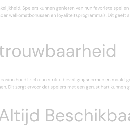
kelijkheid. Spelers kunnen genieten van hun favoriete spellen
er welkomstbonussen en loyaliteitsprogramma’s. Dit geeft spe
etrouwbaarheid
zaro casino houdt zich aan strikte beveiligingsnormen en maak
en. Dit zorgt ervoor dat spelers met een gerust hart kunnen g
Altijd Beschikba