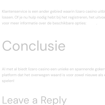
Klantenservice is een ander gebied waarin lizaro casino uit
lossen. Of je nu hulp nodig hebt bij het registreren, het uit
voor meer informatie over de beschikbare opties:
lizaro
.
Conclusie
Al met al biedt lizaro casino een unieke en spannende gokerv
platform dat het overwegen waard is voor zowel nieuwe als e
spelen!
Leave a Reply