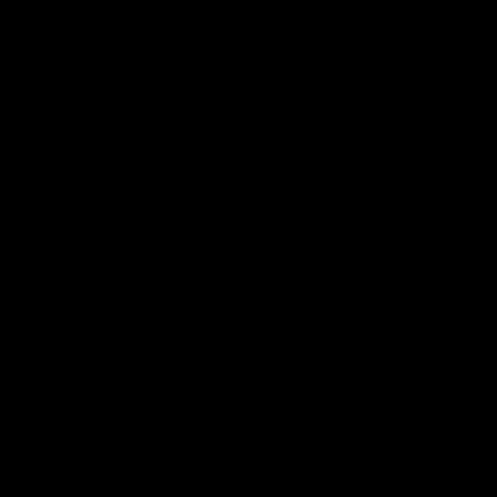
Home
nukaart
eserveren
ntact Us