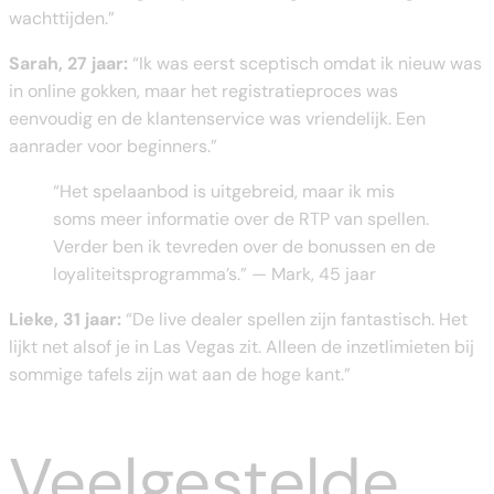
wachttijden.”
Sarah, 27 jaar:
“Ik was eerst sceptisch omdat ik nieuw was
in online gokken, maar het registratieproces was
eenvoudig en de klantenservice was vriendelijk. Een
aanrader voor beginners.”
“Het spelaanbod is uitgebreid, maar ik mis
soms meer informatie over de RTP van spellen.
Verder ben ik tevreden over de bonussen en de
loyaliteitsprogramma’s.” — Mark, 45 jaar
Lieke, 31 jaar:
“De live dealer spellen zijn fantastisch. Het
lijkt net alsof je in Las Vegas zit. Alleen de inzetlimieten bij
sommige tafels zijn wat aan de hoge kant.”
Veelgestelde