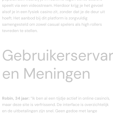
speelt via een videostream. Hierdoor krijg je het gevoel
alsof je in een fysiek casino zit, zonder dat je de deur uit
hoeft. Het aanbod bij dit platform is zorgvuldig
samengesteld om zowel casual spelers als high rollers
tevreden te stellen.
Gebruikerserva
en Meningen
Robin, 34 jaar:
“Ik ben al een tijdje actief in online casino’s,
maar deze site is verfrissend. De interface is overzichtelijk
en de uitbetalingen zijn snel. Geen gedoe met lange