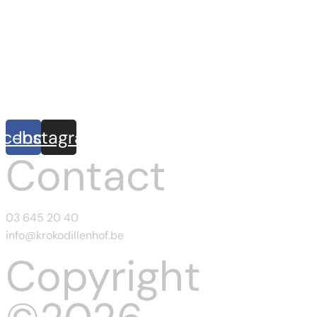
acebook
Instagram
Contact
03 645 20 40
info@krokodillenhof.be
Copyright