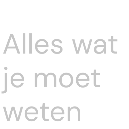
Alles wat
je moet
weten