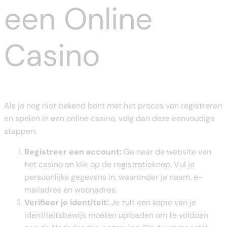
een Online
Casino
Als je nog niet bekend bent met het proces van registreren
en spelen in een online casino, volg dan deze eenvoudige
stappen:
Registreer een account:
Ga naar de website van
het casino en klik op de registratieknop. Vul je
persoonlijke gegevens in, waaronder je naam, e-
mailadres en woonadres.
Verifieer je identiteit:
Je zult een kopie van je
identiteitsbewijs moeten uploaden om te voldoen