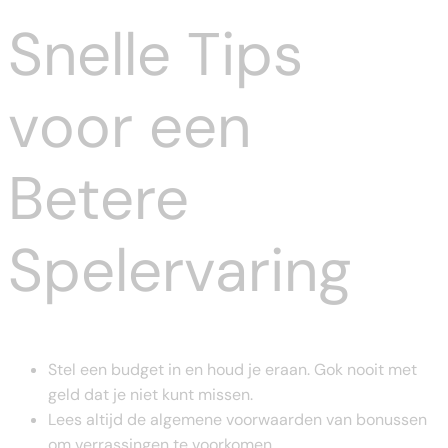
Snelle Tips
voor een
Betere
Spelervaring
Stel een budget in en houd je eraan. Gok nooit met
geld dat je niet kunt missen.
Lees altijd de algemene voorwaarden van bonussen
om verrassingen te voorkomen.