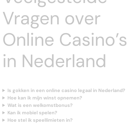
Vragen over
Online Casino’s
in Nederland
Is gokken in een online casino legaal in Nederland?
Hoe kan ik mijn winst opnemen?
Wat is een welkomstbonus?
Kan ik mobiel spelen?
Hoe stel ik speellimieten in?