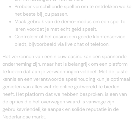
Probeer verschillende spellen om te ontdekken welke
het beste bij jou passen.
Maak gebruik van de demo-modus om een spel te
leren voordat je met echt geld speelt.
Controleer of het casino een goede klantenservice
biedt, bijvoorbeeld via live chat of telefoon.
Het verkennen van een nieuw casino kan een spannende
onderneming zijn, maar het is belangrijk om een platform
te kiezen dat aan je verwachtingen voldoet. Met de juiste
kennis en een verantwoorde speelhouding kun je optimaal
genieten van alles wat de online gokwereld te bieden
heeft. Het platform dat we hebben besproken, is een van
de opties die het overwegen waard is vanwege zijn
gebruiksvriendelijke aanpak en solide reputatie in de
Nederlandse markt.