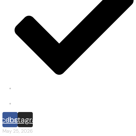
Reserveren
Contact Us
acebook
Instagram
May 25, 2026