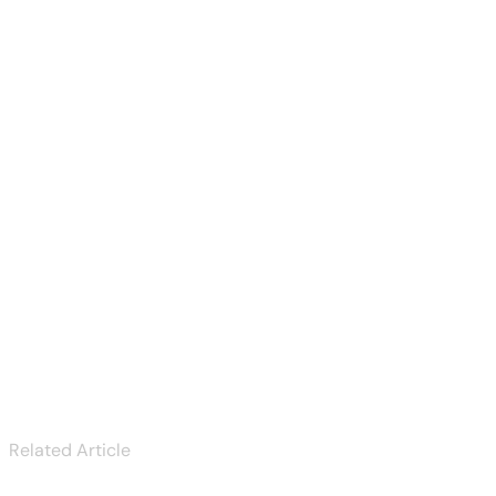
Liefdadigheid en
Sociale Programma's
Next
Everything about
casino games online
uk
Related Article