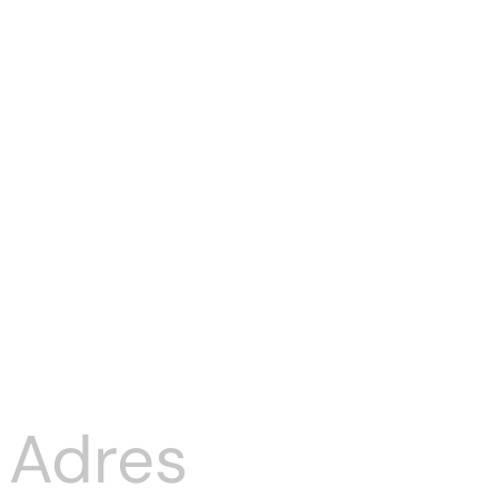
Tucanreviews
KYC Rejected:
Common
Reason...
Aug 03, 2026
Adres