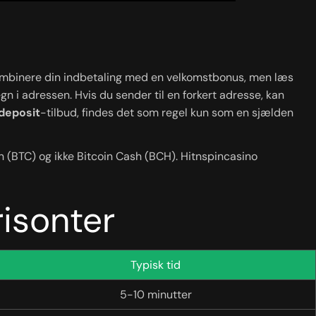
e kombinere din indbetaling med en velkomstbonus, men læs
gn i adressen. Hvis du sender til en forkert adresse, kan
deposit
-tilbud, findes det som regel kun som en sjælden
n (BTC) og ikke Bitcoin Cash (BCH). Hitnspincasino
isonter
Typisk tid
5-10 minutter