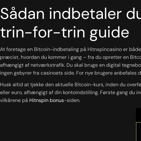
Sådan indbetaler d
trin-for-trin guide
At foretage en Bitcoin-indbetaling på Hitnspincasino er både 
præcist, hvordan du kommer i gang – fra du opretter en Bitco
afhængigt af netværkstrafik. Du skal bruge en digital tegnebo
ingen gebyrer fra casinoets side. For nye brugere anbefales de
Husk altid at tjekke den aktuelle Bitcoin-kurs, inden du over
eller euro, afhængigt af din kontoindstilling. Første gang du 
vilkårene på
Hitnspin bonus
-siden.