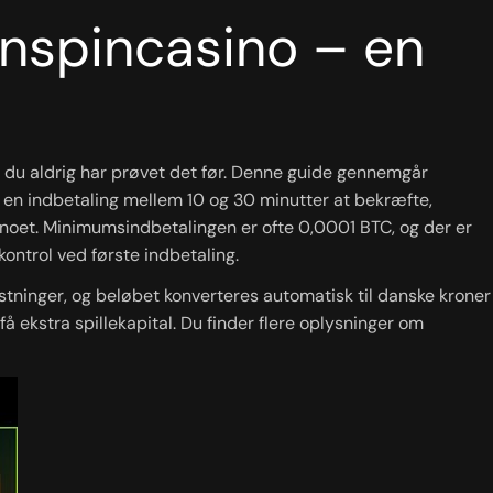
tnspincasino – en
s du aldrig har prøvet det før. Denne guide gennemgår
r en indbetaling mellem 10 og 30 minutter at bekræfte,
sinoet. Minimumsindbetalingen er ofte 0,0001 BTC, og der er
kontrol ved første indbetaling.
ostninger, og beløbet konverteres automatisk til danske kroner
t få ekstra spillekapital. Du finder flere oplysninger om