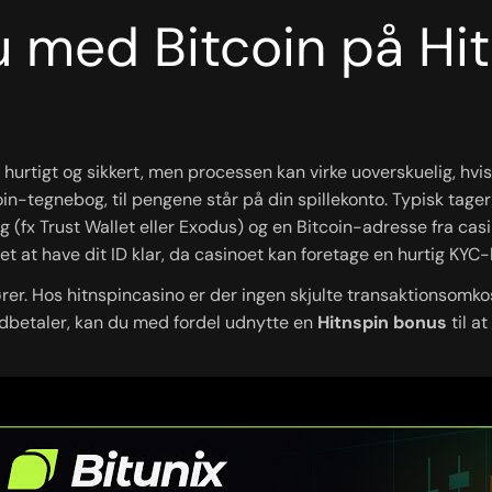
u med Bitcoin på Hi
hurtigt og sikkert, men processen kan virke uoverskuelig, hvi
in-tegnebog, til pengene står på din spillekonto. Typisk tage
g (fx Trust Wallet eller Exodus) og en Bitcoin-adresse fra ca
t at have dit ID klar, da casinoet kan foretage en hurtig KYC-
fører. Hos hitnspincasino er der ingen skjulte transaktionsomk
indbetaler, kan du med fordel udnytte en
Hitnspin bonus
til a