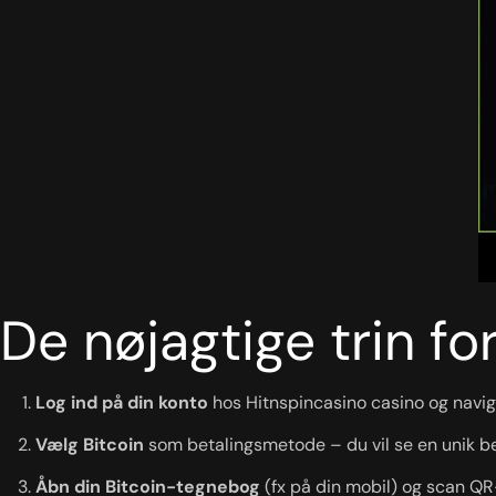
De nøjagtige trin fo
Log ind på din konto
hos Hitnspincasino casino og naviger
Vælg Bitcoin
som betalingsmetode – du vil se en unik b
Åbn din Bitcoin-tegnebog
(fx på din mobil) og scan QR