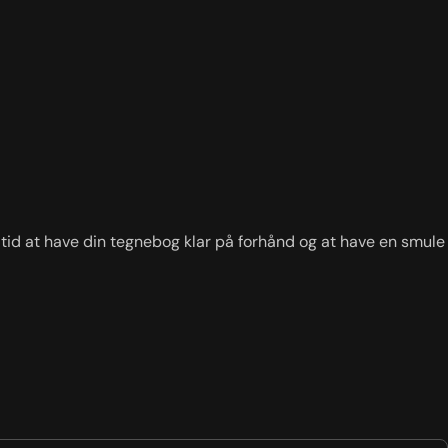
altid at have din tegnebog klar på forhånd og at have en smule