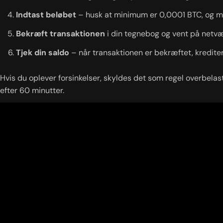
Indtast beløbet
– husk at minimum er 0,0001 BTC, og ma
Bekræft transaktionen
i din tegnebog og vent på netvæ
Tjek din saldo
– når transaktionen er bekræftet, kredite
Hvis du oplever forsinkelser, skyldes det som regel overbelas
efter 60 minutter.