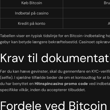
Køb Bitcoin
Bru
Indbetal på casino
Kredit på konto
A
Tabellen viser en typisk tidslinje for en Bitcoin-indbetaling 
gebyr kan betyde længere bekræftelsestid. Casinoet opkræve
Krav til dokumentat
Før du kan hæve gevinster, skal du gennemføre en KYC-verifika
(selfie). I sjældne tilfælde beder de om et kontoudtog for at 
du har benyttet en
Hitnspincasino promo code
ved indbeta
specifikke vilkår, inden du accepterer tilbuddet.
Fordele ved Bitcoin