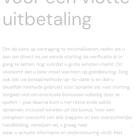
uitbetaling
Om de kans op vertraging te minimaliseren, raden we u
aan om direct na uw eerste storting de verificatie al in
gang te zetten, nog voordat u grote winsten claimt. Dit
voorkomt dat u later moet wachten op goedkeuring. Zorg
ook dat uw betaalmethode up-to-date is en dat u
dezelfde methode gebruikt voor opname als voor storting.
Vergeet niet om eventuele bonussen volledig door te
spelen – pas daarna kunt u het resterende saldo
opnemen, inclusief winsten uit die bonus. Voor een
compleet overzicht van alle stappen en een overzichtelijke
handleiding, verwijzen wij u graag naar
Happy slots casino
,
waar u actuele informatie en ondersteuning vindt. Met