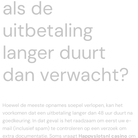
als de
uitbetaling
langer duurt
dan verwacht?
Hoewel de meeste opnames soepel verlopen, kan het
voorkomen dat een uitbetaling langer dan 48 uur duurt na
goedkeuring. In dat geval is het raadzaam om eerst uw e-
mail (inclusief spam) te controleren op een verzoek om
extra documentatie. Soms vraagt
Happyslotsnl casino
om