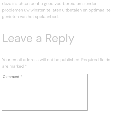
deze inzichten bent u goed voorbereid om zonder
problemen uw winsten te laten uitbetalen en optimaal te
genieten van het spelaanbod.
Leave a Reply
Your email address will not be published.
Required fields
are marked
*