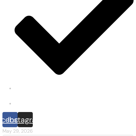
Reserveren
Contact Us
acebook
Instagram
May 29, 2026