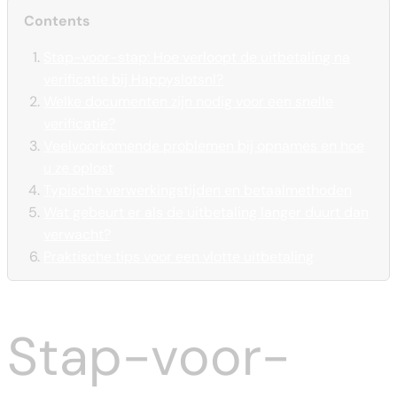
Contents
Stap-voor-stap: Hoe verloopt de uitbetaling na
verificatie bij Happyslotsnl?
Welke documenten zijn nodig voor een snelle
verificatie?
Veelvoorkomende problemen bij opnames en hoe
u ze oplost
Typische verwerkingstijden en betaalmethoden
Wat gebeurt er als de uitbetaling langer duurt dan
verwacht?
Praktische tips voor een vlotte uitbetaling
Stap-voor-