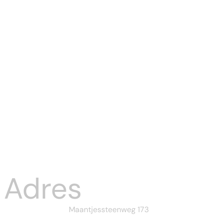
Tucanreviews
KYC Rejected:
Common
Reason...
Aug 03, 2026
Adres
Maantjessteenweg 173