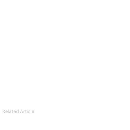
Next
Why Highflybet Free
Spins Did Not
Appear in My
Account
Related Article