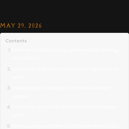
MAY 29, 2026
Contents
Méthode de dépôt avec le système Sofort Banking
pour l’Aviator
Vérification d’identité et documents requis pour le
retrait
Procédure pas à pas pour un premier virement
gagnant
Problèmes courants et solutions avec le paiement
Sofort
Tableau comparatif des conditions de retrait selon