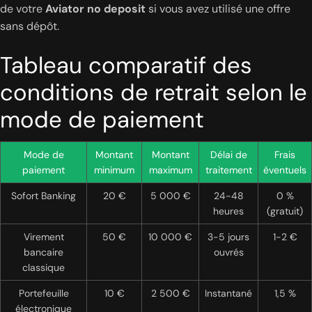
de votre
Aviator no deposit
si vous avez utilisé une offre
sans dépôt.
Tableau comparatif des
conditions de retrait selon le
mode de paiement
Mode de
Montant
Montant
Délai de
Frais
paiement
minimum
maximum
traitement
éventuels
Sofort Banking
20 €
5 000 €
24-48
0 %
heures
(gratuit)
Virement
50 €
10 000 €
3-5 jours
1-2 €
bancaire
ouvrés
classique
Portefeuille
10 €
2 500 €
Instantané
1,5 %
électronique