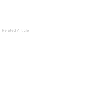
All about hades bet
Related Article
Tucanreviews
KYC Rejected:
Common
Reason...