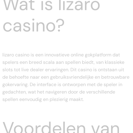
Wat is lizaro
casino?
lizaro casino is een innovatieve online gokplatform dat
spelers een breed scala aan spellen biedt, van klassieke
slots tot live dealer ervaringen. Dit casino is ontstaan uit
de behoefte naar een gebruiksvriendelijke en betrouwbare
gokervaring. De interface is ontworpen met de speler in
gedachten, wat het navigeren door de verschillende
spellen eenvoudig en plezierig maakt.
Voordelen van