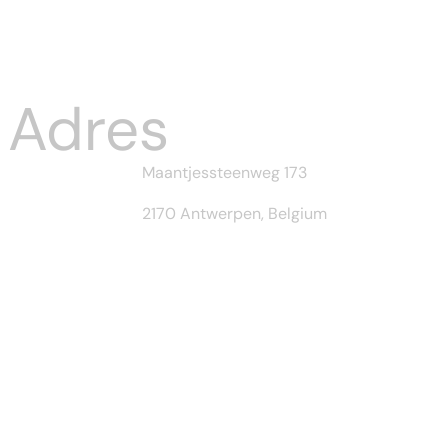
Aug 03, 2026
Adres
Maantjessteenweg 173
2170 Antwerpen, Belgium