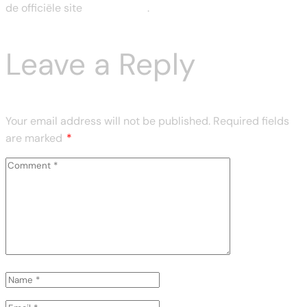
de officiële site
lizaro casino
.
Leave a Reply
Your email address will not be published.
Required fields
are marked
*